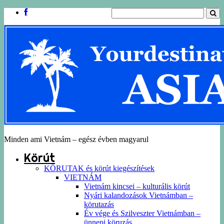
Minden ami Vietnám – egész évben magyarul
Körút
KÖRUTAK és körút kiegészítések
VIETNÁM
Vietnám kincsei – kulturális körút
Nyári kalandozások Vietnámban –
körutazás
Év vége és Szilveszter Vietnámban –
ünnepi köruzás