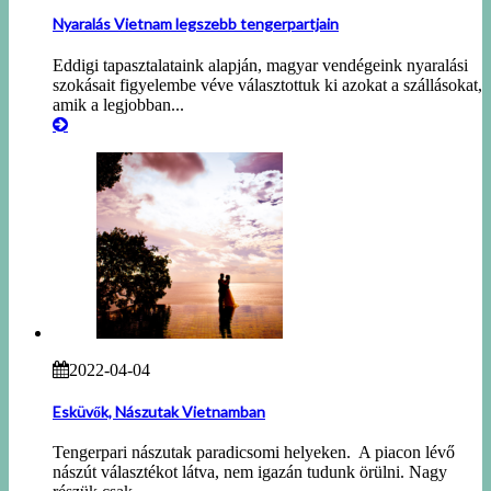
Nyaralás Vietnam legszebb tengerpartjain
Eddigi tapasztalataink alapján, magyar vendégeink nyaralási
szokásait figyelembe véve választottuk ki azokat a szállásokat,
amik a legjobban...
2022-04-04
Esküvők, Nászutak Vietnamban
Tengerpari nászutak paradicsomi helyeken. A piacon lévő
nászút választékot látva, nem igazán tudunk örülni. Nagy