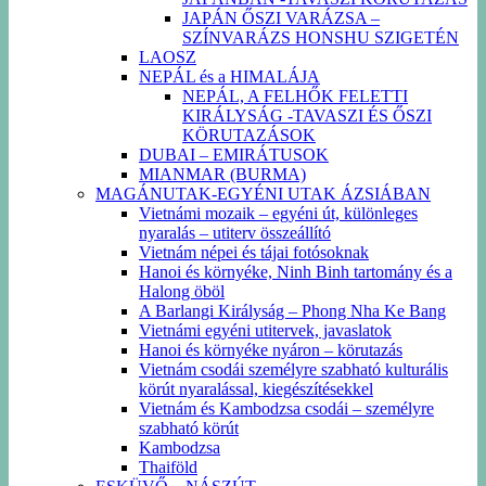
JAPÁN ŐSZI VARÁZSA –
SZÍNVARÁZS HONSHU SZIGETÉN
LAOSZ
NEPÁL és a HIMALÁJA
NEPÁL, A FELHŐK FELETTI
KIRÁLYSÁG -TAVASZI ÉS ŐSZI
KÖRUTAZÁSOK
DUBAI – EMIRÁTUSOK
MIANMAR (BURMA)
MAGÁNUTAK-EGYÉNI UTAK ÁZSIÁBAN
Vietnámi mozaik – egyéni út, különleges
nyaralás – utiterv összeállító
Vietnám népei és tájai fotósoknak
Hanoi és környéke, Ninh Binh tartomány és a
Halong öböl
A Barlangi Királyság – Phong Nha Ke Bang
Vietnámi egyéni utitervek, javaslatok
Hanoi és környéke nyáron – körutazás
Vietnám csodái személyre szabható kulturális
körút nyaralással, kiegészítésekkel
Vietnám és Kambodzsa csodái – személyre
szabható körút
Kambodzsa
Thaiföld