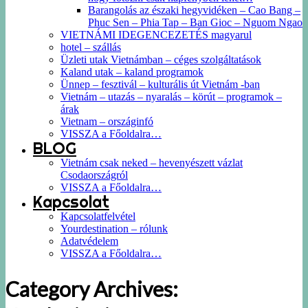
Barangolás az északi hegyvidéken – Cao Bang –
Phuc Sen – Phia Tap – Ban Gioc – Nguom Ngao
VIETNÁMI IDEGENCEZETÉS magyarul
hotel – szállás
Üzleti utak Vietnámban – céges szolgáltatások
Kaland utak – kaland programok
Ünnep – fesztivál – kulturális út Vietnám -ban
Vietnám – utazás – nyaralás – körút – programok –
árak
Vietnam – országinfó
VISSZA a Főoldalra…
BLOG
Vietnám csak neked – hevenyészett vázlat
Csodaországról
VISSZA a Főoldalra…
Kapcsolat
Kapcsolatfelvétel
Yourdestination – rólunk
Adatvédelem
VISSZA a Főoldalra…
Category Archives: