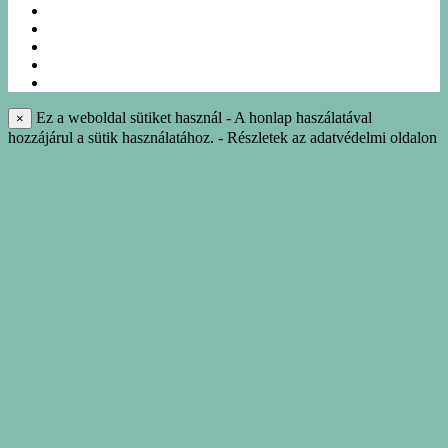
EGYÉNI UTAK
NÁSZUTAK
NYARALÁS
IDEGENVEZETÉS
INFO-KÖNYVTÁR
Ez a weboldal sütiket használ - A honlap haszálatával
×
hozzájárul a sütik használatához. - Részletek az adatvédelmi oldalon