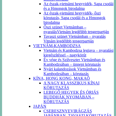
Az észak-vietnámi hegyvidék, Sapa csodái
és a Hmongok birodalma
Az észak-vietnámi hegyvidék- őszi
körutazás, Sapa csodái és a Hmongok
birodalma
Őszi szünet Vietnámban –
nyaralásVietnám legdélibb tengerpartján
Tavaszi szünet Vietnámban – nyaralás
Vitnám legdélibb tengerpartján
VIETNÁM-KAMBODZSA
Vietnám és Kambodzsa legjava – nyaralási
kiegészítéssel – nagykörút
Év vége és Szilveszter Vietnámban és
Kambodzsában – ünnepi körutazás
Nyári kalandozások Vietnámban és
Kambodzsában – körutazás
KÍNA, HONG KONG, MAKAŐ
A NAGY KLASSZIKUS KÍNAI
KÖRUTAZÁS
LEBEGŐ HEGYEK ÉS ÓRIÁS
BUDDHÁK NYOMÁBAN –
KÖRUTAZÁS
JAPÁN
CSERESZNYEVIRÁGZÁS
JAPÁNBAN -TAVASZI KÖRUTAZÁS