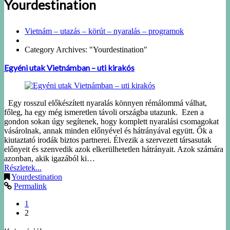
Yourdestination
Vietnám – utazás – körút – nyaralás – programok
Category Archives: "Yourdestination"
Egyéni utak Vietnámban – uti kirakós
Egy rosszul előkészített nyaralás könnyen rémálommá válhat,
főleg, ha egy még ismeretlen távoli országba utazunk. Ezen a
gondon sokan úgy segítenek, hogy komplett nyaralási csomagokat
vásárolnak, annak minden előnyével és hátrányával együtt. Ők a
kiutaztató irodák biztos partnerei. Élvezik a szervezett társasutak
előnyeit és szenvedik azok elkerülhetetlen hátrányait. Azok számára
azonban, akik igazából ki…
Részletek...
Yourdestination
Permalink
1
2