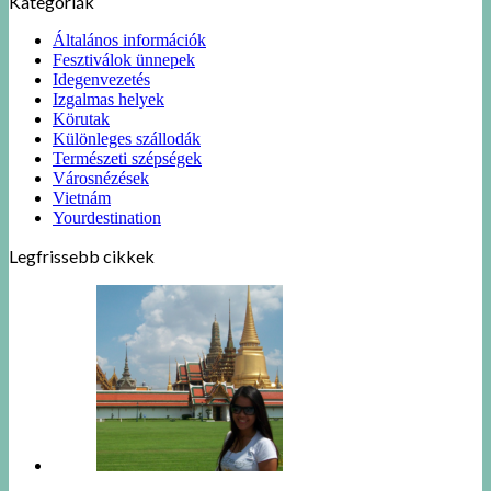
Kategóriák
Általános információk
Fesztiválok ünnepek
Idegenvezetés
Izgalmas helyek
Körutak
Különleges szállodák
Természeti szépségek
Városnézések
Vietnám
Yourdestination
Legfrissebb cikkek