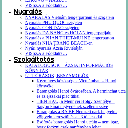
ESKÜVŐ – NÁSZÚT
VISSZA a Főoldalra…
Nyaralás
NYARALÁS Vietnám tengerpartjain és szigatein
Nyaralás PHU QUOC szigetén
Nyaralás CON DAO szigetén
Nyaralás DA NANG és HOI AN tengerpartjain
Nyaralás a PHAN THIET-MUI NE tengerparton
Nyaralás NHA TRANG BEACH-en
Nyári nyaralás Ázsia Riviéráján
VISSZA a Főoldalra…
Szolgáltatás
KATALÓGUSOK – ÁZSIAI INFORMÁCIÓS
KÖNYTÁR
ÚTLEÍRÁSOK, BESZÁMOLÓK
Kézműves közösségek Vietnámban – Hanoi
környéke
Barangolás Hanoi óvárosában. A harminchat utca
és az éjszakai piac titkai
TIEN HAU, a Mennyei Hölgy Szentélye –
Saigon kínai negyedének szellemi szíve
Barangolás a BA BE Nemzeti park hegyein-
völgyein keresztül és a “3 tó” csodái
Esőfotós barangolás Hanoi utcáin – nem igaz,
hogy fotózni csak napfényben lehet…