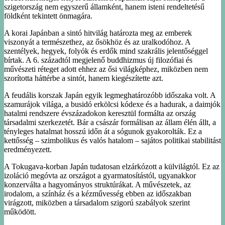
szigetország nem egyszerű államként, hanem isteni rendeltetésű
földként tekintett önmagára.
A korai Japánban a sintó hitvilág határozta meg az emberek
viszonyát a természethez, az ősökhöz és az uralkodóhoz. A
szentélyek, hegyek, folyók és erdők mind szakrális jelentőséggel
bírtak. A 6. századtól megjelenő buddhizmus új filozófiai és
művészeti réteget adott ehhez az ősi világképhez, miközben nem
szorította háttérbe a sintót, hanem kiegészítette azt.
A feudális korszak Japán egyik legmeghatározóbb időszaka volt. A
szamurájok világa, a busidó erkölcsi kódexe és a hadurak, a daimjók
hatalmi rendszere évszázadokon keresztül formálta az ország
társadalmi szerkezetét. Bár a császár formálisan az állam élén állt, a
tényleges hatalmat hosszú időn át a sógunok gyakorolták. Ez a
kettősség – szimbolikus és valós hatalom – sajátos politikai stabilitást
eredményezett.
A Tokugava-korban Japán tudatosan elzárkózott a külvilágtól. Ez az
izoláció megóvta az országot a gyarmatosítástól, ugyanakkor
konzerválta a hagyományos struktúrákat. A művészetek, az
irodalom, a színház és a kézművesség ebben az időszakban
virágzott, miközben a társadalom szigorú szabályok szerint
működött.