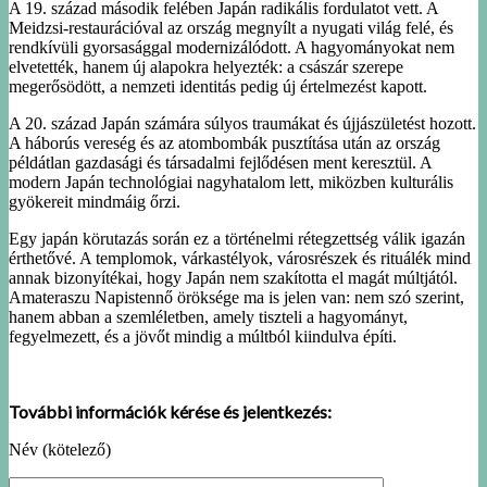
A 19. század második felében Japán radikális fordulatot vett. A
Meidzsi-restaurációval az ország megnyílt a nyugati világ felé, és
rendkívüli gyorsasággal modernizálódott. A hagyományokat nem
elvetették, hanem új alapokra helyezték: a császár szerepe
megerősödött, a nemzeti identitás pedig új értelmezést kapott.
A 20. század Japán számára súlyos traumákat és újjászületést hozott.
A háborús vereség és az atombombák pusztítása után az ország
példátlan gazdasági és társadalmi fejlődésen ment keresztül. A
modern Japán technológiai nagyhatalom lett, miközben kulturális
gyökereit mindmáig őrzi.
Egy japán körutazás során ez a történelmi rétegzettség válik igazán
érthetővé. A templomok, várkastélyok, városrészek és rituálék mind
annak bizonyítékai, hogy Japán nem szakította el magát múltjától.
Amateraszu Napistennő öröksége ma is jelen van: nem szó szerint,
hanem abban a szemléletben, amely tiszteli a hagyományt,
fegyelmezett, és a jövőt mindig a múltból kiindulva építi.
További információk kérése és jelentkezés:
Név (kötelező)