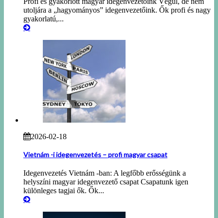
Profi és gyakorlott magyar idegenvezetőink Végül, de nem
utoljára a „hagyományos” idegenvezetőink. Ők profi és nagy
gyakorlatú,...
2026-02-18
Vietnám -i idegenvezetés – profi magyar csapat
Idegenvezetés Vietnám -ban: A legfőbb erősségünk a
helyszíni magyar idegenvezető csapat Csapatunk igen
különleges tagjai ők. Ők...