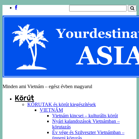
Minden ami Vietnám – egész évben magyarul
Körút
KÖRUTAK és körút kiegészítések
VIETNÁM
Vietnám kincsei – kulturális körút
Nyári kalandozások Vietnámban –
körutazás
Év vége és Szilveszter Vietnámban –
ünnepi köruzás