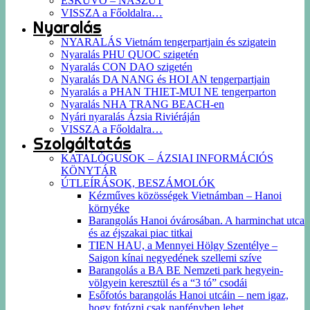
ESKÜVŐ – NÁSZÚT
VISSZA a Főoldalra…
Nyaralás
NYARALÁS Vietnám tengerpartjain és szigatein
Nyaralás PHU QUOC szigetén
Nyaralás CON DAO szigetén
Nyaralás DA NANG és HOI AN tengerpartjain
Nyaralás a PHAN THIET-MUI NE tengerparton
Nyaralás NHA TRANG BEACH-en
Nyári nyaralás Ázsia Riviéráján
VISSZA a Főoldalra…
Szolgáltatás
KATALÓGUSOK – ÁZSIAI INFORMÁCIÓS
KÖNYTÁR
ÚTLEÍRÁSOK, BESZÁMOLÓK
Kézműves közösségek Vietnámban – Hanoi
környéke
Barangolás Hanoi óvárosában. A harminchat utca
és az éjszakai piac titkai
TIEN HAU, a Mennyei Hölgy Szentélye –
Saigon kínai negyedének szellemi szíve
Barangolás a BA BE Nemzeti park hegyein-
völgyein keresztül és a “3 tó” csodái
Esőfotós barangolás Hanoi utcáin – nem igaz,
hogy fotózni csak napfényben lehet…