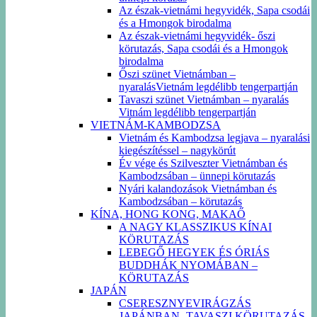
Az észak-vietnámi hegyvidék, Sapa csodái
és a Hmongok birodalma
Az észak-vietnámi hegyvidék- őszi
körutazás, Sapa csodái és a Hmongok
birodalma
Őszi szünet Vietnámban –
nyaralásVietnám legdélibb tengerpartján
Tavaszi szünet Vietnámban – nyaralás
Vitnám legdélibb tengerpartján
VIETNÁM-KAMBODZSA
Vietnám és Kambodzsa legjava – nyaralási
kiegészítéssel – nagykörút
Év vége és Szilveszter Vietnámban és
Kambodzsában – ünnepi körutazás
Nyári kalandozások Vietnámban és
Kambodzsában – körutazás
KÍNA, HONG KONG, MAKAŐ
A NAGY KLASSZIKUS KÍNAI
KÖRUTAZÁS
LEBEGŐ HEGYEK ÉS ÓRIÁS
BUDDHÁK NYOMÁBAN –
KÖRUTAZÁS
JAPÁN
CSERESZNYEVIRÁGZÁS
JAPÁNBAN -TAVASZI KÖRUTAZÁS