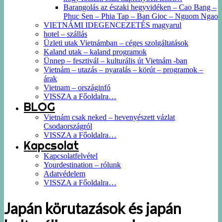
Barangolás az északi hegyvidéken – Cao Bang –
Phuc Sen – Phia Tap – Ban Gioc – Nguom Ngao
VIETNÁMI IDEGENCEZETÉS magyarul
hotel – szállás
Üzleti utak Vietnámban – céges szolgáltatások
Kaland utak – kaland programok
Ünnep – fesztivál – kulturális út Vietnám -ban
Vietnám – utazás – nyaralás – körút – programok –
árak
Vietnam – országinfó
VISSZA a Főoldalra…
BLOG
Vietnám csak neked – hevenyészett vázlat
Csodaországról
VISSZA a Főoldalra…
Kapcsolat
Kapcsolatfelvétel
Yourdestination – rólunk
Adatvédelem
VISSZA a Főoldalra…
Japán körutazások és japán