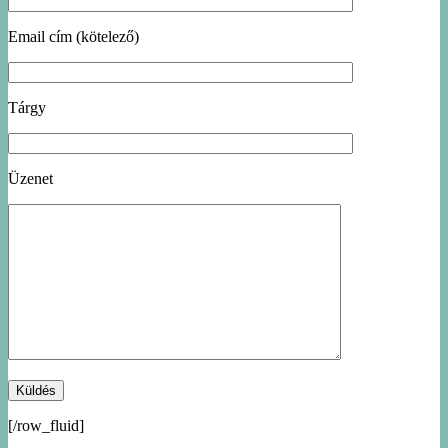
Email cím (kötelező)
Tárgy
Üzenet
[/row_fluid]