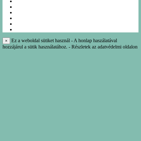
KÖRUTAZÁSOK
EGYÉNI UTAK
NÁSZUTAK
NYARALÁS
IDEGENVEZETÉS
INFO-KÖNYVTÁR
Ez a weboldal sütiket használ - A honlap haszálatával
×
hozzájárul a sütik használatához. - Részletek az adatvédelmi oldalon