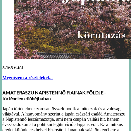
5.165 €-tól
Megnézem a részleteket...
AMATERASZU NAPISTENNŐ FIAINAK FÖLDJE -
történelem dióhéjbaban
Japán történelme szorosan összefonódik a mítoszok és a valóság
világával. A hagyomány szerint a japán császári család Amateraszu,
a Napistennő leszármazottja, ami nem csupán vallási hit, hanem
évszázadokon át a politikai legitimáció alapja is volt. Ez a mitikus
eredet különleges helyet biztosított Japánnak saját önképében: a