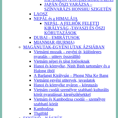
JAPÁN ŐSZI VARÁZSA –
SZÍNVARÁZS HONSHU SZIGETÉN
LAOSZ
NEPÁL és a HIMALÁJA
NEPÁL, A FELHŐK FELETTI
KIRÁLYSÁG -TAVASZI ÉS ŐSZI
KÖRUTAZÁSOK
DUBAI – EMIRÁTUSOK
MIANMAR (BURMA)
MAGÁNUTAK-EGYÉNI UTAK ÁZSIÁBAN
Vietnámi mozaik – egyéni út, különleges
nyaralás – utiterv összeállító
Vietnám népei és tájai fotósoknak
Hanoi és környéke, Ninh Binh tartomány és a
Halong öböl
A Barlangi Királyság – Phong Nha Ke Bang
Vietnámi egyéni utitervek, javaslatok
Hanoi és környéke nyáron – körutazás
Vietnám csodái személyre szabható kulturális
körút nyaralással, kiegészítésekkel
Vietnám és Kambodzsa csodái – személyre
szabható körút
Kambodzsa
Thaiföld