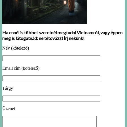
Ha ennél is többet szeretnél megtudni Vietnamról, vagy éppen
meg is látogatnád: ne tétovázz! Írj nekünk!
Név (kötelező)
Email cím (kötelező)
Tárgy
Üzenet