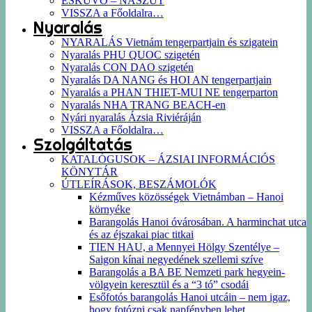
ESKÜVŐ – NÁSZÚT
VISSZA a Főoldalra…
Nyaralás
NYARALÁS Vietnám tengerpartjain és szigatein
Nyaralás PHU QUOC szigetén
Nyaralás CON DAO szigetén
Nyaralás DA NANG és HOI AN tengerpartjain
Nyaralás a PHAN THIET-MUI NE tengerparton
Nyaralás NHA TRANG BEACH-en
Nyári nyaralás Ázsia Riviéráján
VISSZA a Főoldalra…
Szolgáltatás
KATALÓGUSOK – ÁZSIAI INFORMÁCIÓS
KÖNYTÁR
ÚTLEÍRÁSOK, BESZÁMOLÓK
Kézműves közösségek Vietnámban – Hanoi
környéke
Barangolás Hanoi óvárosában. A harminchat utca
és az éjszakai piac titkai
TIEN HAU, a Mennyei Hölgy Szentélye –
Saigon kínai negyedének szellemi szíve
Barangolás a BA BE Nemzeti park hegyein-
völgyein keresztül és a “3 tó” csodái
Esőfotós barangolás Hanoi utcáin – nem igaz,
hogy fotózni csak napfényben lehet…