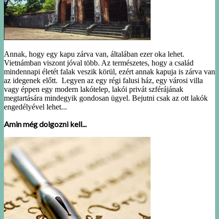
Annak, hogy egy kapu zárva van, általában ezer oka lehet.
Vietnámban viszont jóval több. Az természetes, hogy a család
mindennapi életét falak veszik körül, ezért annak kapuja is zárva van
az idegenek előtt. Legyen az egy régi falusi ház, egy városi villa
vagy éppen egy modern lakótelep, lakói privát szférájának
megtartására mindegyik gondosan ügyel. Bejutni csak az ott lakók
engedélyével lehet...
Amin még dolgozni kell...