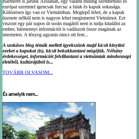
Bármerre is járunk Ázsiában, egy valami mindig szembetűnő és
európai szemmel igencsak furcsa: a falak és kapuk sokasága.
Különösen így van ez Vietnámban. Meglepő lehet, de a kapuk
üzenete nélkül nem is nagyon lehet megismerni Vietnámot. Ezt
viszont egy pár napos út során magától nem is tudja kitalálni az
ember, bármennyi információt is vadászott össze magának az
interneten. A lényeg ugyanis nincs ott fent...
A szokásos blog témák mellett igyekszünk majd kicsit kinyitni
ezeket a kapukat (is), kicsit bekukkantani mögéjük. Néhány
érdekességet, információt felvillantani a vietnámiak mindennapi
életéből, kultúrájából is...
TOVÁBB OLVASOM...
És amelyik nem...