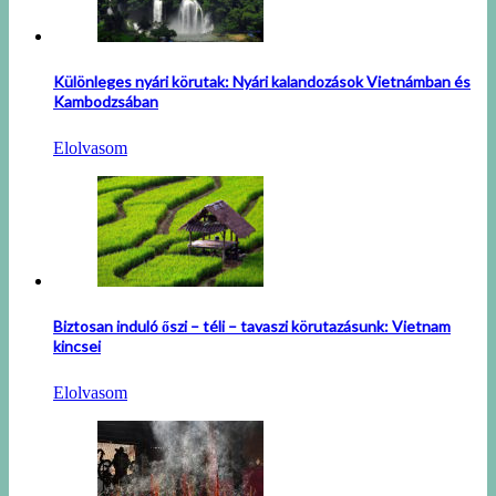
Különleges nyári körutak: Nyári kalandozások Vietnámban és
Kambodzsában
Elolvasom
Biztosan induló őszi – téli – tavaszi körutazásunk: Vietnam
kincsei
Elolvasom