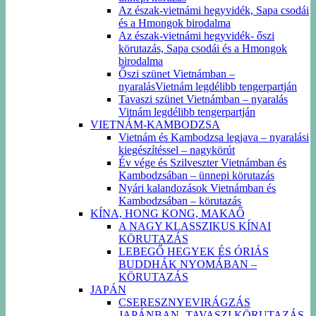
Az észak-vietnámi hegyvidék, Sapa csodái
és a Hmongok birodalma
Az észak-vietnámi hegyvidék- őszi
körutazás, Sapa csodái és a Hmongok
birodalma
Őszi szünet Vietnámban –
nyaralásVietnám legdélibb tengerpartján
Tavaszi szünet Vietnámban – nyaralás
Vitnám legdélibb tengerpartján
VIETNÁM-KAMBODZSA
Vietnám és Kambodzsa legjava – nyaralási
kiegészítéssel – nagykörút
Év vége és Szilveszter Vietnámban és
Kambodzsában – ünnepi körutazás
Nyári kalandozások Vietnámban és
Kambodzsában – körutazás
KÍNA, HONG KONG, MAKAŐ
A NAGY KLASSZIKUS KÍNAI
KÖRUTAZÁS
LEBEGŐ HEGYEK ÉS ÓRIÁS
BUDDHÁK NYOMÁBAN –
KÖRUTAZÁS
JAPÁN
CSERESZNYEVIRÁGZÁS
JAPÁNBAN -TAVASZI KÖRUTAZÁS