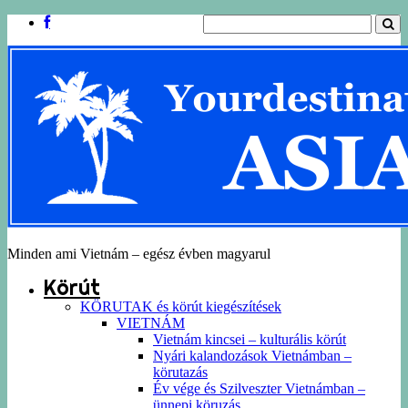
Minden ami Vietnám – egész évben magyarul
Körút
KÖRUTAK és körút kiegészítések
VIETNÁM
Vietnám kincsei – kulturális körút
Nyári kalandozások Vietnámban –
körutazás
Év vége és Szilveszter Vietnámban –
ünnepi köruzás