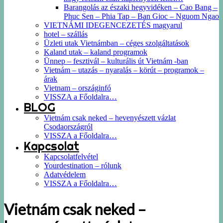
Barangolás az északi hegyvidéken – Cao Bang –
Phuc Sen – Phia Tap – Ban Gioc – Nguom Ngao
VIETNÁMI IDEGENCEZETÉS magyarul
hotel – szállás
Üzleti utak Vietnámban – céges szolgáltatások
Kaland utak – kaland programok
Ünnep – fesztivál – kulturális út Vietnám -ban
Vietnám – utazás – nyaralás – körút – programok –
árak
Vietnam – országinfó
VISSZA a Főoldalra…
BLOG
Vietnám csak neked – hevenyészett vázlat
Csodaországról
VISSZA a Főoldalra…
Kapcsolat
Kapcsolatfelvétel
Yourdestination – rólunk
Adatvédelem
VISSZA a Főoldalra…
Vietnám csak neked –