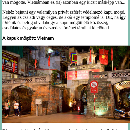
van mögötte. Vietnámban ez (is) azonban egy kicsit másképp van...
Nehéz bejutni egy valamilyen privát szférát védelmező kapu mögé.
Legyen az családi vagy céges, de akár egy templomé is. DE, ha így
t9rténik és befogad valahogy a kapu mögött élő közösség,
csodálatos és gyakran évezredes történet tárulhat ki előtted...
A kapuk mögött: Vietnam