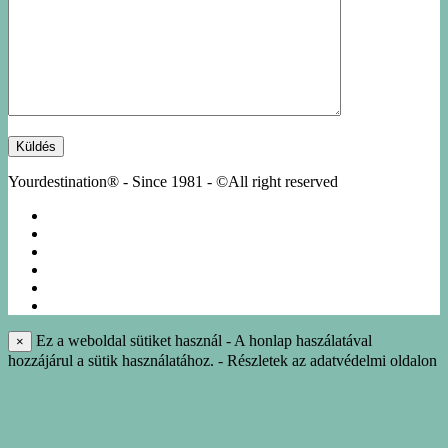
Yourdestination® - Since 1981 - ©All right reserved
KÖRUTAZÁSOK
EGYÉNI UTAK
NÁSZUTAK
NYARALÁS
IDEGENVEZETÉS
INFO-KÖNYVTÁR
Ez a weboldal sütiket használ - A honlap haszálatával
×
hozzájárul a sütik használatához. - Részletek az adatvédelmi oldalon