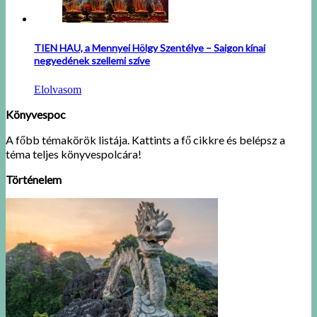
TIEN HAU, a Mennyei Hölgy Szentélye – Saigon kínai
negyedének szellemi szíve
Elolvasom
Könyvespoc
A főbb témakörök listája. Kattints a fő cikkre és belépsz a
téma teljes könyvespolcára!
Történelem