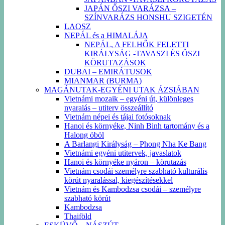
JAPÁN ŐSZI VARÁZSA –
SZÍNVARÁZS HONSHU SZIGETÉN
LAOSZ
NEPÁL és a HIMALÁJA
NEPÁL, A FELHŐK FELETTI
KIRÁLYSÁG -TAVASZI ÉS ŐSZI
KÖRUTAZÁSOK
DUBAI – EMIRÁTUSOK
MIANMAR (BURMA)
MAGÁNUTAK-EGYÉNI UTAK ÁZSIÁBAN
Vietnámi mozaik – egyéni út, különleges
nyaralás – utiterv összeállító
Vietnám népei és tájai fotósoknak
Hanoi és környéke, Ninh Binh tartomány és a
Halong öböl
A Barlangi Királyság – Phong Nha Ke Bang
Vietnámi egyéni utitervek, javaslatok
Hanoi és környéke nyáron – körutazás
Vietnám csodái személyre szabható kulturális
körút nyaralással, kiegészítésekkel
Vietnám és Kambodzsa csodái – személyre
szabható körút
Kambodzsa
Thaiföld