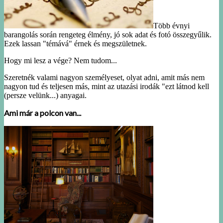
Több évnyi
barangolás során rengeteg élmény, jó sok adat és fotó összegyűlik.
Ezek lassan "témává" érnek és megszületnek.
Hogy mi lesz a vége? Nem tudom...
Szeretnék valami nagyon személyeset, olyat adni, amit más nem
nagyon tud és teljesen más, mint az utazási irodák "ezt látnod kell
(persze velünk...) anyagai.
Ami már a polcon van...