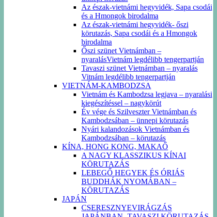
Az észak-vietnámi hegyvidék, Sapa csodái
és a Hmongok birodalma
Az észak-vietnámi hegyvidék- őszi
körutazás, Sapa csodái és a Hmongok
birodalma
Őszi szünet Vietnámban –
nyaralásVietnám legdélibb tengerpartján
Tavaszi szünet Vietnámban – nyaralás
Vitnám legdélibb tengerpartján
VIETNÁM-KAMBODZSA
Vietnám és Kambodzsa legjava – nyaralási
kiegészítéssel – nagykörút
Év vége és Szilveszter Vietnámban és
Kambodzsában – ünnepi körutazás
Nyári kalandozások Vietnámban és
Kambodzsában – körutazás
KÍNA, HONG KONG, MAKAŐ
A NAGY KLASSZIKUS KÍNAI
KÖRUTAZÁS
LEBEGŐ HEGYEK ÉS ÓRIÁS
BUDDHÁK NYOMÁBAN –
KÖRUTAZÁS
JAPÁN
CSERESZNYEVIRÁGZÁS
JAPÁNBAN -TAVASZI KÖRUTAZÁS