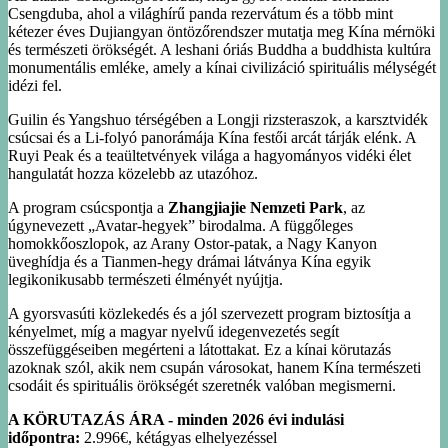
Csengduba, ahol a világhírű panda rezervátum és a több mint
kétezer éves Dujiangyan öntözőrendszer mutatja meg Kína mérnöki
és természeti örökségét. A leshani óriás Buddha a buddhista kultúra
monumentális emléke, amely a kínai civilizáció spirituális mélységét
idézi fel.
Guilin és Yangshuo térségében a Longji rizsteraszok, a karsztvidék
csúcsai és a Li-folyó panorámája Kína festői arcát tárják elénk. A
Ruyi Peak és a teaültetvények világa a hagyományos vidéki élet
hangulatát hozza közelebb az utazóhoz.
A program csúcspontja a
Zhangjiajie Nemzeti Park
, az
úgynevezett „Avatar-hegyek” birodalma. A függőleges
homokkőoszlopok, az Arany Ostor-patak, a Nagy Kanyon
üveghídja és a Tianmen-hegy drámai látványa Kína egyik
legikonikusabb természeti élményét nyújtja.
A gyorsvasúti közlekedés és a jól szervezett program biztosítja a
kényelmet, míg a magyar nyelvű idegenvezetés segít
összefüggéseiben megérteni a látottakat. Ez a kínai körutazás
azoknak szól, akik nem csupán városokat, hanem Kína természeti
csodáit és spirituális örökségét szeretnék valóban megismerni.
A KÖRUTAZÁS ÁRA - minden 2026 évi indulási
időpontra:
2.996€, kétágyas elhelyezéssel