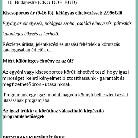
Budapestre (CKG-DOH-BUD)
Kiscsoportos ár (9-16 fő), kétágyas elhelyezéssel: 2.996€/fő
Egyágyas elhelyezés
,
pótágyas szoba, családi elhelyezés, párosítás
különleges étkezés is kérhető.
Részletes árlista, jelentkezési és utazási feltételek a körutazás
katalógusában érhetők el.
Miért különleges élmény ez az út?
Az egyéni vagy kiscsoportos körút lehetővé teszi, hogy igazi
minőséget, keleti kényelmet biztosíthassunk - garantált és
megfizethető áron - utasainknak.
Programunk egy igazi modul, nagyon könnyű beilleszteni ázsiai
utazásának programjába.
Az igazi trükk: a körúthoz választható kiegészítő
programlehetőségek
PROGRAM KIEGÉSZÍTÉSEK