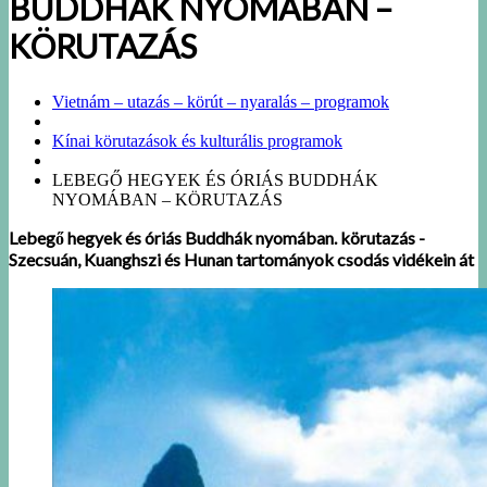
BUDDHÁK NYOMÁBAN –
KÖRUTAZÁS
Vietnám – utazás – körút – nyaralás – programok
Kínai körutazások és kulturális programok
LEBEGŐ HEGYEK ÉS ÓRIÁS BUDDHÁK
NYOMÁBAN – KÖRUTAZÁS
Lebegő hegyek és óriás Buddhák nyomában. körutazás -
Szecsuán, Kuanghszi és Hunan tartományok
csodás vidékein át