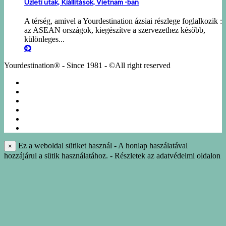
Üzleti utak, Kiállítások, Vietnam -ban
A térség, amivel a Yourdestination ázsiai részlege foglalkozik :
az ASEAN országok, kiegészítve a szervezethez később,
különleges...
Yourdestination® - Since 1981 - ©All right reserved
KÖRUTAZÁSOK
EGYÉNI UTAK
NÁSZUTAK
NYARALÁS
IDEGENVEZETÉS
INFO-KÖNYVTÁR
Ez a weboldal sütiket használ - A honlap haszálatával
×
hozzájárul a sütik használatához. - Részletek az adatvédelmi oldalon