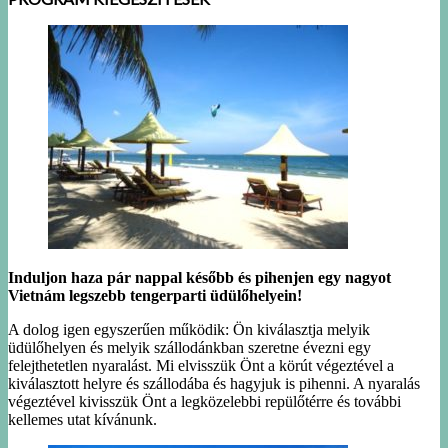
Induljon haza pár nappal később és pihenjen egy nagyot
Vietnám legszebb tengerparti üdülőhelyein!
A dolog igen egyszerűen működik: Ön kiválasztja melyik
üdülőhelyen és melyik szállodánkban szeretne évezni egy
felejthetetlen nyaralást. Mi elvisszük Önt a körút végeztével a
kiválasztott helyre és szállodába és hagyjuk is pihenni. A nyaralás
végeztével kivisszük Önt a legközelebbi repülőtérre és további
kellemes utat kívánunk.