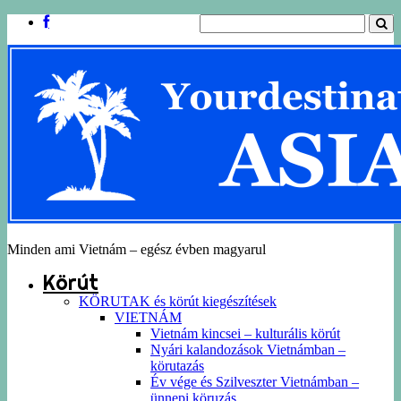
Minden ami Vietnám – egész évben magyarul
Körút
KÖRUTAK és körút kiegészítések
VIETNÁM
Vietnám kincsei – kulturális körút
Nyári kalandozások Vietnámban –
körutazás
Év vége és Szilveszter Vietnámban –
ünnepi köruzás