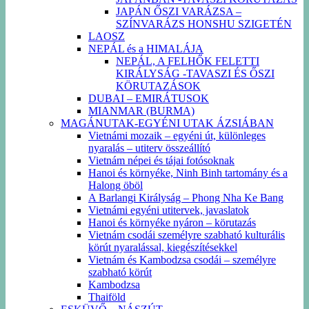
JAPÁN ŐSZI VARÁZSA –
SZÍNVARÁZS HONSHU SZIGETÉN
LAOSZ
NEPÁL és a HIMALÁJA
NEPÁL, A FELHŐK FELETTI
KIRÁLYSÁG -TAVASZI ÉS ŐSZI
KÖRUTAZÁSOK
DUBAI – EMIRÁTUSOK
MIANMAR (BURMA)
MAGÁNUTAK-EGYÉNI UTAK ÁZSIÁBAN
Vietnámi mozaik – egyéni út, különleges
nyaralás – utiterv összeállító
Vietnám népei és tájai fotósoknak
Hanoi és környéke, Ninh Binh tartomány és a
Halong öböl
A Barlangi Királyság – Phong Nha Ke Bang
Vietnámi egyéni utitervek, javaslatok
Hanoi és környéke nyáron – körutazás
Vietnám csodái személyre szabható kulturális
körút nyaralással, kiegészítésekkel
Vietnám és Kambodzsa csodái – személyre
szabható körút
Kambodzsa
Thaiföld