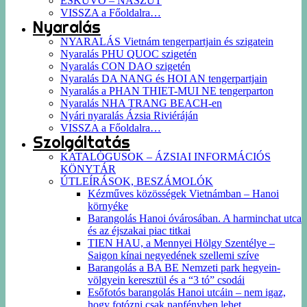
ESKÜVŐ – NÁSZÚT
VISSZA a Főoldalra…
Nyaralás
NYARALÁS Vietnám tengerpartjain és szigatein
Nyaralás PHU QUOC szigetén
Nyaralás CON DAO szigetén
Nyaralás DA NANG és HOI AN tengerpartjain
Nyaralás a PHAN THIET-MUI NE tengerparton
Nyaralás NHA TRANG BEACH-en
Nyári nyaralás Ázsia Riviéráján
VISSZA a Főoldalra…
Szolgáltatás
KATALÓGUSOK – ÁZSIAI INFORMÁCIÓS
KÖNYTÁR
ÚTLEÍRÁSOK, BESZÁMOLÓK
Kézműves közösségek Vietnámban – Hanoi
környéke
Barangolás Hanoi óvárosában. A harminchat utca
és az éjszakai piac titkai
TIEN HAU, a Mennyei Hölgy Szentélye –
Saigon kínai negyedének szellemi szíve
Barangolás a BA BE Nemzeti park hegyein-
völgyein keresztül és a “3 tó” csodái
Esőfotós barangolás Hanoi utcáin – nem igaz,
hogy fotózni csak napfényben lehet…