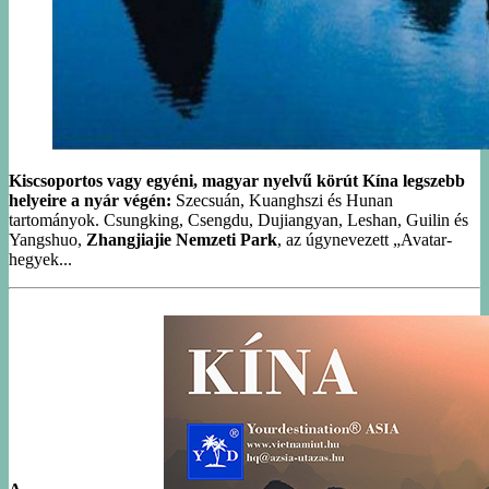
Kiscsoportos vagy egyéni, magyar nyelvű körút Kína legszebb
helyeire a nyár végén:
Szecsuán, Kuanghszi és Hunan
tartományok. Csungking, Csengdu, Dujiangyan, Leshan, Guilin és
Yangshuo,
Zhangjiajie Nemzeti Park
, az úgynevezett „Avatar-
hegyek...