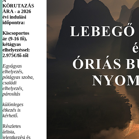
A
KÖRUTAZÁS
ÁRA - a 2026
évi indulási
időpontra:
Kiscsoportos
ár (9-16 fő),
kétágyas
elhelyezéssel:
2.975€/fő-től
Egyágyas
elhelyezés
,
pótágyas szoba,
családi
elhelyezés,
párosítás
különleges
étkezés is
kérhető.
Részletes
árlista,
jelentkezési és