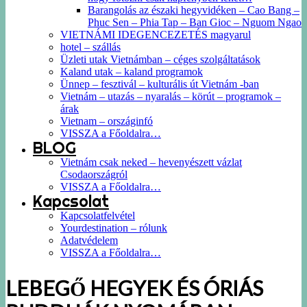
Barangolás az északi hegyvidéken – Cao Bang –
Phuc Sen – Phia Tap – Ban Gioc – Nguom Ngao
VIETNÁMI IDEGENCEZETÉS magyarul
hotel – szállás
Üzleti utak Vietnámban – céges szolgáltatások
Kaland utak – kaland programok
Ünnep – fesztivál – kulturális út Vietnám -ban
Vietnám – utazás – nyaralás – körút – programok –
árak
Vietnam – országinfó
VISSZA a Főoldalra…
BLOG
Vietnám csak neked – hevenyészett vázlat
Csodaországról
VISSZA a Főoldalra…
Kapcsolat
Kapcsolatfelvétel
Yourdestination – rólunk
Adatvédelem
VISSZA a Főoldalra…
LEBEGŐ HEGYEK ÉS ÓRIÁS