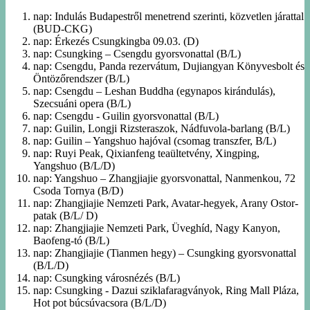
nap: Indulás Budapestről menetrend szerinti, közvetlen járattal
(BUD-CKG)
nap: Érkezés Csungkingba 09.03. (D)
nap: Csungking – Csengdu gyorsvonattal (B/L)
nap: Csengdu, Panda rezervátum, Dujiangyan Könyvesbolt és
Öntözőrendszer (B/L)
nap: Csengdu – Leshan Buddha (egynapos kirándulás),
Szecsuáni opera (B/L)
nap: Csengdu - Guilin gyorsvonattal (B/L)
nap: Guilin, Longji Rizsteraszok, Nádfuvola-barlang (B/L)
nap: Guilin – Yangshuo hajóval (csomag transzfer, B/L)
nap: Ruyi Peak, Qixianfeng teaültetvény, Xingping,
Yangshuo (B/L/D)
nap: Yangshuo – Zhangjiajie gyorsvonattal, Nanmenkou, 72
Csoda Tornya (B/D)
nap: Zhangjiajie Nemzeti Park, Avatar-hegyek, Arany Ostor-
patak (B/L/ D)
nap: Zhangjiajie Nemzeti Park, Üveghíd, Nagy Kanyon,
Baofeng-tó (B/L)
nap: Zhangjiajie (Tianmen hegy) – Csungking gyorsvonattal
(B/L/D)
nap: Csungking városnézés (B/L)
nap: Csungking - Dazui sziklafaragványok, Ring Mall Pláza,
Hot pot búcsúvacsora (B/L/D)