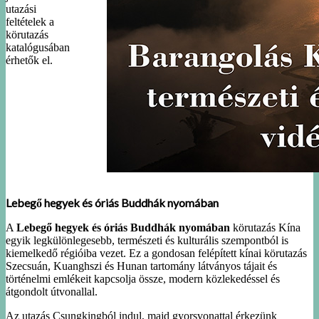
utazási
feltételek a
körutazás
katalógusában
érhetők el.
Lebegő hegyek és óriás Buddhák nyomában
A
Lebegő hegyek és óriás Buddhák nyomában
körutazás Kína
egyik legkülönlegesebb, természeti és kulturális szempontból is
kiemelkedő régióiba vezet. Ez a gondosan felépített kínai körutazás
Szecsuán, Kuanghszi és Hunan tartomány látványos tájait és
történelmi emlékeit kapcsolja össze, modern közlekedéssel és
átgondolt útvonallal.
Az utazás Csungkingból indul, majd gyorsvonattal érkezünk