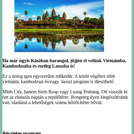
Ha már úgyis Kínában barangol, jöjjön el velünk Vietnámba,
Kambodzsába és esetleg Laoszba is!
Ez a dolog igen egyszerűen működik: A körút végéhez több
vietnámi, kambodzsai és/vagy laoszi program is illeszthető.
Minh City, hanem Siem Reap vagy Luang Prabang. Ott visszük ki
önt az elutazás napján a repülőtérre. Rengeteg ilyen kiegészítésünk
van, ráadásul a lehetőségek száma hétről-hétre bővül.
Részletes program