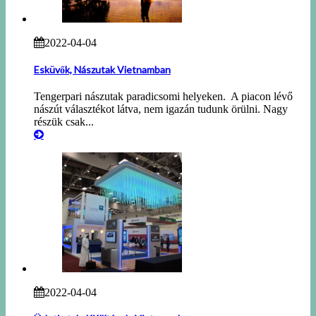
2022-04-04
Esküvők, Nászutak Vietnamban
Tengerpari nászutak paradicsomi helyeken. A piacon lévő
nászút választékot látva, nem igazán tudunk örülni. Nagy
részük csak...
2022-04-04