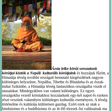
Ázsia lelke körút sorozatunk
körútjai köztök a Nepáli kulturális körútjaink
és hozzájuk fűzött, a
Himalája térség további országait bemutató kiegészítések nagyon
különleges helyszínre, Nepálba, Tibetbe és Bhutánba és az észak-
indiai Szikimbe, a Himalája térség fantasztikus országaiba viszik el
utasainkat. Mindegyikben van valami különleges. Ez egyes
országokba vezető körutakhoz hozzáadunk egy-két napot és ezeken
részt veszünk valamilyen különleges kulturális eseményen. A térség
történelme és kultúrája különösen gazdag. Ezért ezek az utak a
hinduizmus és a buddhizmus és az itt élő törzsek ősi vallásainak ma