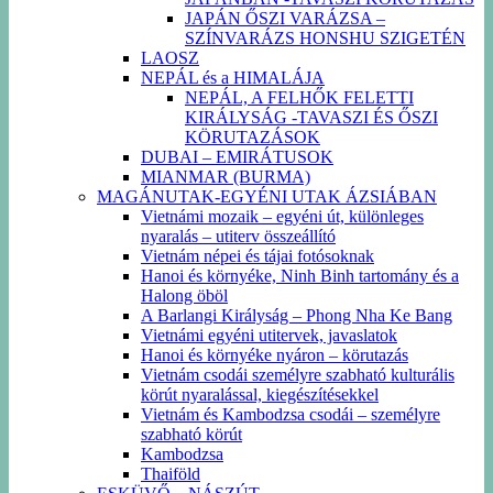
JAPÁN ŐSZI VARÁZSA –
SZÍNVARÁZS HONSHU SZIGETÉN
LAOSZ
NEPÁL és a HIMALÁJA
NEPÁL, A FELHŐK FELETTI
KIRÁLYSÁG -TAVASZI ÉS ŐSZI
KÖRUTAZÁSOK
DUBAI – EMIRÁTUSOK
MIANMAR (BURMA)
MAGÁNUTAK-EGYÉNI UTAK ÁZSIÁBAN
Vietnámi mozaik – egyéni út, különleges
nyaralás – utiterv összeállító
Vietnám népei és tájai fotósoknak
Hanoi és környéke, Ninh Binh tartomány és a
Halong öböl
A Barlangi Királyság – Phong Nha Ke Bang
Vietnámi egyéni utitervek, javaslatok
Hanoi és környéke nyáron – körutazás
Vietnám csodái személyre szabható kulturális
körút nyaralással, kiegészítésekkel
Vietnám és Kambodzsa csodái – személyre
szabható körút
Kambodzsa
Thaiföld