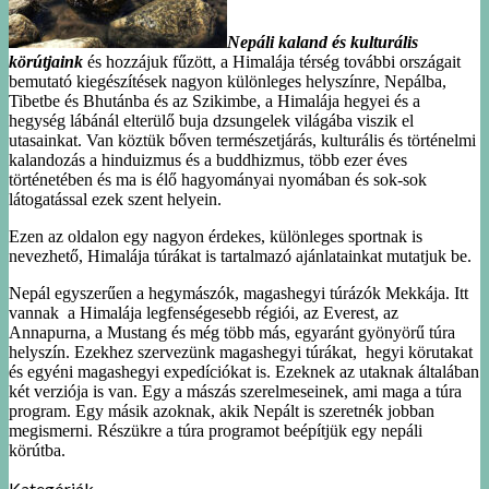
Nepáli kaland és kulturális
körútjaink
és hozzájuk fűzött, a Himalája térség további országait
bemutató kiegészítések nagyon különleges helyszínre, Nepálba,
Tibetbe és Bhutánba és az Szikimbe, a Himalája hegyei és a
hegység lábánál elterülő buja dzsungelek világába viszik el
utasainkat. Van köztük bőven természetjárás, kulturális és történelmi
kalandozás a hinduizmus és a buddhizmus, több ezer éves
történetében és ma is élő hagyományai nyomában és sok-sok
látogatással ezek szent helyein.
Ezen az oldalon egy nagyon érdekes, különleges sportnak is
nevezhető, Himalája túrákat is tartalmazó ajánlatainkat mutatjuk be.
Nepál egyszerűen a hegymászók, magashegyi túrázók Mekkája. Itt
vannak a Himalája legfenségesebb régiói, az Everest, az
Annapurna, a Mustang és még több más, egyaránt gyönyörű túra
helyszín. Ezekhez szervezünk magashegyi túrákat, hegyi körutakat
és egyéni magashegyi expedíciókat is. Ezeknek az utaknak általában
két verziója is van. Egy a mászás szerelmeseinek, ami maga a túra
program. Egy másik azoknak, akik Nepált is szeretnék jobban
megismerni. Részükre a túra programot beépítjük egy nepáli
körútba.
Kategóriák