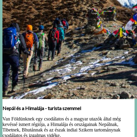
Nepál és a Himalája - turista szemmel
Van Földünknek egy csodálatos és a magyar utazók által még
kevéssé ismert régiója, a Himalája és országainak Nepálnak,
Tibetnek, Bhutánnak és az észak indiai Szikem tartománynak
csodálatos és izgalmas vidéke.