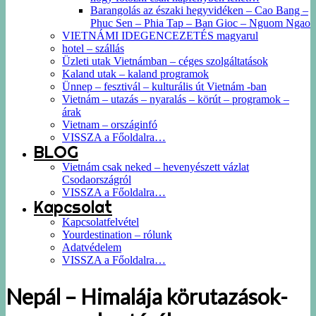
Barangolás az északi hegyvidéken – Cao Bang –
Phuc Sen – Phia Tap – Ban Gioc – Nguom Ngao
VIETNÁMI IDEGENCEZETÉS magyarul
hotel – szállás
Üzleti utak Vietnámban – céges szolgáltatások
Kaland utak – kaland programok
Ünnep – fesztivál – kulturális út Vietnám -ban
Vietnám – utazás – nyaralás – körút – programok –
árak
Vietnam – országinfó
VISSZA a Főoldalra…
BLOG
Vietnám csak neked – hevenyészett vázlat
Csodaországról
VISSZA a Főoldalra…
Kapcsolat
Kapcsolatfelvétel
Yourdestination – rólunk
Adatvédelem
VISSZA a Főoldalra…
Nepál – Himalája körutazások-