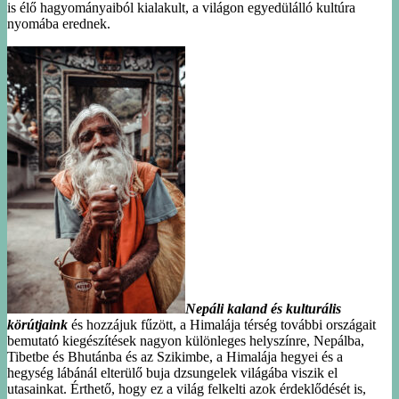
is élő hagyományaiból kialakult, a világon egyedülálló kultúra
nyomába erednek.
Nepáli kaland és kulturális
körútjaink
és hozzájuk fűzött, a Himalája térség további országait
bemutató kiegészítések nagyon különleges helyszínre, Nepálba,
Tibetbe és Bhutánba és az Szikimbe, a Himalája hegyei és a
hegység lábánál elterülő buja dzsungelek világába viszik el
utasainkat. Érthető, hogy ez a világ felkelti azok érdeklődését is,