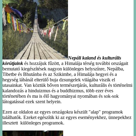
Nepáli kaland és kulturális
körútjaink
és hozzájuk fűzött, a Himalája térség további országait
bemutató kiegészítések nagyon különleges helyszínre, Nepálba,
Tibetbe és Bhutánba és az Szikimbe, a Himalája hegyei és a
hegység lábánál elterülő buja dzsungelek világába viszik el
utasainkat. Van köztük bőven természetjárás, kulturális és történelmi
kalandozás a hinduizmus és a buddhizmus, több ezer éves
történetében és ma is élő hagyományai nyomában és sok-sok
látogatással ezek szent helyein.
Ezen az oldalon az egyes országokra készült "alap" programok
találhatók. Ezeket egészítik ki az egyes eseményekhez, ünnepekhez
illesztett különleges programok.