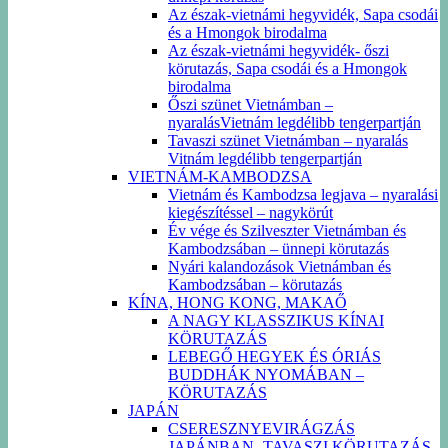
Az észak-vietnámi hegyvidék, Sapa csodái
és a Hmongok birodalma
Az észak-vietnámi hegyvidék- őszi
körutazás, Sapa csodái és a Hmongok
birodalma
Őszi szünet Vietnámban –
nyaralásVietnám legdélibb tengerpartján
Tavaszi szünet Vietnámban – nyaralás
Vitnám legdélibb tengerpartján
VIETNÁM-KAMBODZSA
Vietnám és Kambodzsa legjava – nyaralási
kiegészítéssel – nagykörút
Év vége és Szilveszter Vietnámban és
Kambodzsában – ünnepi körutazás
Nyári kalandozások Vietnámban és
Kambodzsában – körutazás
KÍNA, HONG KONG, MAKAŐ
A NAGY KLASSZIKUS KÍNAI
KÖRUTAZÁS
LEBEGŐ HEGYEK ÉS ÓRIÁS
BUDDHÁK NYOMÁBAN –
KÖRUTAZÁS
JAPÁN
CSERESZNYEVIRÁGZÁS
JAPÁNBAN -TAVASZI KÖRUTAZÁS