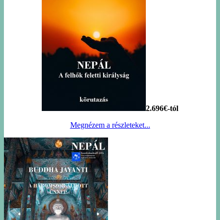
2.696€-tól
Megnézem a részleteket...