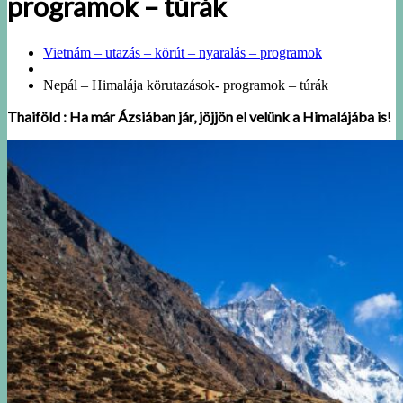
programok – túrák
Vietnám – utazás – körút – nyaralás – programok
Nepál – Himalája körutazások- programok – túrák
Thaiföld : Ha már Ázsiában jár, jöjjön el velünk a Himalájába is!