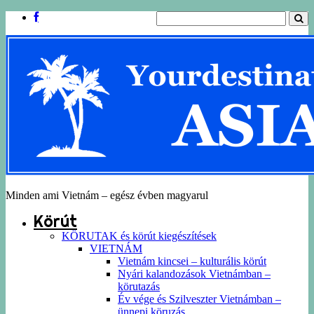
Minden ami Vietnám – egész évben magyarul
Körút
KÖRUTAK és körút kiegészítések
VIETNÁM
Vietnám kincsei – kulturális körút
Nyári kalandozások Vietnámban –
körutazás
Év vége és Szilveszter Vietnámban –
ünnepi köruzás