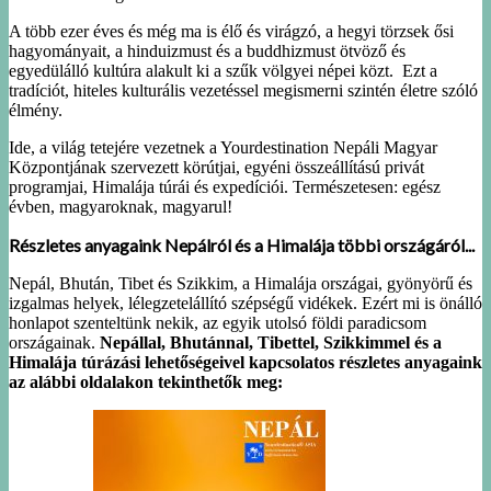
A több ezer éves és még ma is élő és virágzó, a hegyi törzsek ősi
hagyományait, a hinduizmust és a buddhizmust ötvöző és
egyedülálló kultúra alakult ki a szűk völgyei népei közt. Ezt a
tradíciót, hiteles kulturális vezetéssel megismerni szintén életre szóló
élmény.
Ide, a világ tetejére vezetnek a Yourdestination Nepáli Magyar
Központjának szervezett körútjai, egyéni összeállítású privát
programjai, Himalája túrái és expedíciói. Természetesen: egész
évben, magyaroknak, magyarul!
Részletes anyagaink Nepálról és a Himalája többi országáról...
Nepál, Bhután, Tibet és Szikkim, a Himalája országai, gyönyörű és
izgalmas helyek, lélegzetelállító szépségű vidékek. Ezért mi is önálló
honlapot szenteltünk nekik, az egyik utolsó földi paradicsom
országainak.
Nepállal, Bhutánnal, Tibettel, Szikkimmel és a
Himalája túrázási lehetőségeivel kapcsolatos részletes anyagaink
az alábbi oldalakon tekinthetők meg: