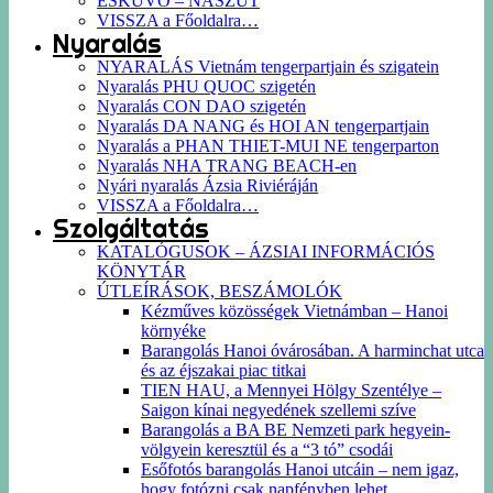
ESKÜVŐ – NÁSZÚT
VISSZA a Főoldalra…
Nyaralás
NYARALÁS Vietnám tengerpartjain és szigatein
Nyaralás PHU QUOC szigetén
Nyaralás CON DAO szigetén
Nyaralás DA NANG és HOI AN tengerpartjain
Nyaralás a PHAN THIET-MUI NE tengerparton
Nyaralás NHA TRANG BEACH-en
Nyári nyaralás Ázsia Riviéráján
VISSZA a Főoldalra…
Szolgáltatás
KATALÓGUSOK – ÁZSIAI INFORMÁCIÓS
KÖNYTÁR
ÚTLEÍRÁSOK, BESZÁMOLÓK
Kézműves közösségek Vietnámban – Hanoi
környéke
Barangolás Hanoi óvárosában. A harminchat utca
és az éjszakai piac titkai
TIEN HAU, a Mennyei Hölgy Szentélye –
Saigon kínai negyedének szellemi szíve
Barangolás a BA BE Nemzeti park hegyein-
völgyein keresztül és a “3 tó” csodái
Esőfotós barangolás Hanoi utcáin – nem igaz,
hogy fotózni csak napfényben lehet…