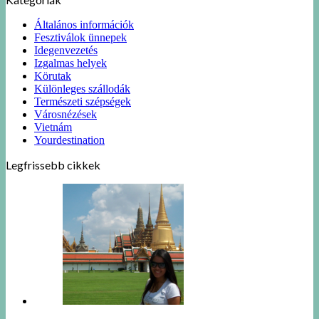
Általános információk
Fesztiválok ünnepek
Idegenvezetés
Izgalmas helyek
Körutak
Különleges szállodák
Természeti szépségek
Városnézések
Vietnám
Yourdestination
Legfrissebb cikkek