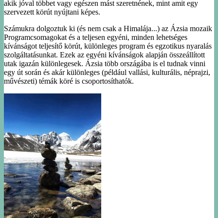
akik jóval többet vagy egészen mást szeretnének, mint amit egy
szervezett körút nyújtani képes.
Számukra dolgoztuk ki (és nem csak a Himalája...) az Ázsia mozaik
Programcsomagokat és a teljesen egyéni, minden lehetséges
kívánságot teljesítő körút, különleges program és egzotikus nyaralás
szolgáltatásunkat. Ezek az egyéni kívánságok alapján összeállított
utak igazán különlegesek. Ázsia több országába is el tudnak vinni
egy út során és akár különleges (például vallási, kulturális, néprajzi,
művészeti) témák köré is csoportosíthatók.