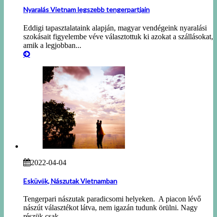
Nyaralás Vietnam legszebb tengerpartjain
Eddigi tapasztalataink alapján, magyar vendégeink nyaralási
szokásait figyelembe véve választottuk ki azokat a szállásokat,
amik a legjobban...
2022-04-04
Esküvők, Nászutak Vietnamban
Tengerpari nászutak paradicsomi helyeken. A piacon lévő
nászút választékot látva, nem igazán tudunk örülni. Nagy
részük csak...