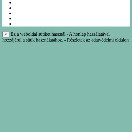
EGYÉNI UTAK
NÁSZUTAK
NYARALÁS
IDEGENVEZETÉS
INFO-KÖNYVTÁR
Ez a weboldal sütiket használ - A honlap haszálatával
×
hozzájárul a sütik használatához. - Részletek az adatvédelmi oldalon