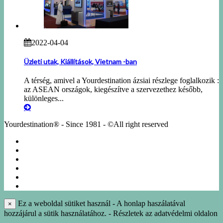
2022-04-04
Üzleti utak, Kiállítások, Vietnam -ban
A térség, amivel a Yourdestination ázsiai részlege foglalkozik :
az ASEAN országok, kiegészítve a szervezethez később,
különleges...
Yourdestination® - Since 1981 - ©All right reserved
KÖRUTAZÁSOK
EGYÉNI UTAK
NÁSZUTAK
NYARALÁS
IDEGENVEZETÉS
INFO-KÖNYVTÁR
Ez a weboldal sütiket használ - A honlap haszálatával
×
hozzájárul a sütik használatához. - Részletek az adatvédelmi oldalon