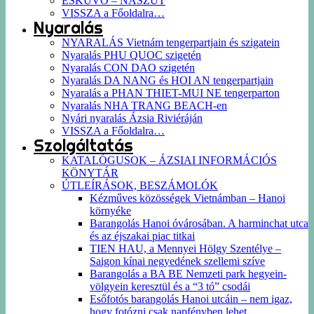
ESKÜVŐ – NÁSZÚT
VISSZA a Főoldalra…
Nyaralás
NYARALÁS Vietnám tengerpartjain és szigatein
Nyaralás PHU QUOC szigetén
Nyaralás CON DAO szigetén
Nyaralás DA NANG és HOI AN tengerpartjain
Nyaralás a PHAN THIET-MUI NE tengerparton
Nyaralás NHA TRANG BEACH-en
Nyári nyaralás Ázsia Riviéráján
VISSZA a Főoldalra…
Szolgáltatás
KATALÓGUSOK – ÁZSIAI INFORMÁCIÓS
KÖNYTÁR
ÚTLEÍRÁSOK, BESZÁMOLÓK
Kézműves közösségek Vietnámban – Hanoi
környéke
Barangolás Hanoi óvárosában. A harminchat utca
és az éjszakai piac titkai
TIEN HAU, a Mennyei Hölgy Szentélye –
Saigon kínai negyedének szellemi szíve
Barangolás a BA BE Nemzeti park hegyein-
völgyein keresztül és a “3 tó” csodái
Esőfotós barangolás Hanoi utcáin – nem igaz,
hogy fotózni csak napfényben lehet…