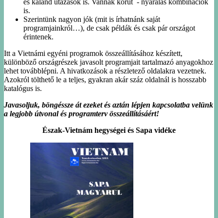
és kaland utazások is. Vannak körút - nyaralás kombinációk
is.
Szerintünk nagyon jók (mit is írhatnánk saját
programjainkról…), de csak példák és csak pár országot
érintenek.
Itt a Vietnámi egyéni programok összeállításához készített,
különböző országrészek javasolt programjait tartalmazó anyagokhoz
lehet továbblépni. A hivatkozások a részletező oldalakra vezetnek.
Azokról tölthető le a teljes, gyakran akár száz oldalnál is hosszabb
katalógus is.
Javasoljuk, böngéssze át ezeket és aztán lépjen kapcsolatba velünk
a legjobb útvonal és programterv összeállításáért!
Észak-Vietnám hegységei és Sapa vidéke