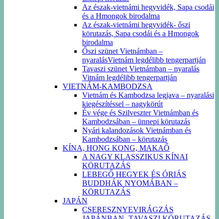
Az észak-vietnámi hegyvidék, Sapa csodái
és a Hmongok birodalma
Az észak-vietnámi hegyvidék- őszi
körutazás, Sapa csodái és a Hmongok
birodalma
Őszi szünet Vietnámban –
nyaralásVietnám legdélibb tengerpartján
Tavaszi szünet Vietnámban – nyaralás
Vitnám legdélibb tengerpartján
VIETNÁM-KAMBODZSA
Vietnám és Kambodzsa legjava – nyaralási
kiegészítéssel – nagykörút
Év vége és Szilveszter Vietnámban és
Kambodzsában – ünnepi körutazás
Nyári kalandozások Vietnámban és
Kambodzsában – körutazás
KÍNA, HONG KONG, MAKAŐ
A NAGY KLASSZIKUS KÍNAI
KÖRUTAZÁS
LEBEGŐ HEGYEK ÉS ÓRIÁS
BUDDHÁK NYOMÁBAN –
KÖRUTAZÁS
JAPÁN
CSERESZNYEVIRÁGZÁS
JAPÁNBAN -TAVASZI KÖRUTAZÁS