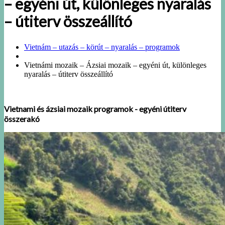
– egyéni út, különleges nyaralás
– útiterv összeállító
Vietnám – utazás – körút – nyaralás – programok
Vietnámi mozaik – Ázsiai mozaik – egyéni út, különleges
nyaralás – útiterv összeállító
Vietnami és ázsiai mozaik programok - egyéni útiterv
összerakó