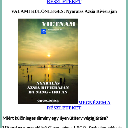
RÉSZLETEKET
VALAMI KÜLÖNLEGES:
Nyaralás Ázsia Riviéráján
MEGNÉZEM A
RÉSZLETEKET
Miért különleges élmény egy ilyen útiterv végigjárása?
Mit tud ez a megoldás?
Olyan, mint a LEGO. Szabadon rakhatja