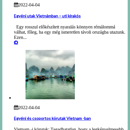
2022-04-04
Egyéni utak Vietnámban – uti kirakós
Egy rosszul előkészített nyaralás könnyen rémálommá
válhat, főleg, ha egy még ismeretlen távoli országba utazunk.
Ezen...
2022-04-04
Egyéni és csoportos körutak Vietnam -ban
Vietnam -i körutak: Tagadhatatlan, hogy a legkényelmesebb