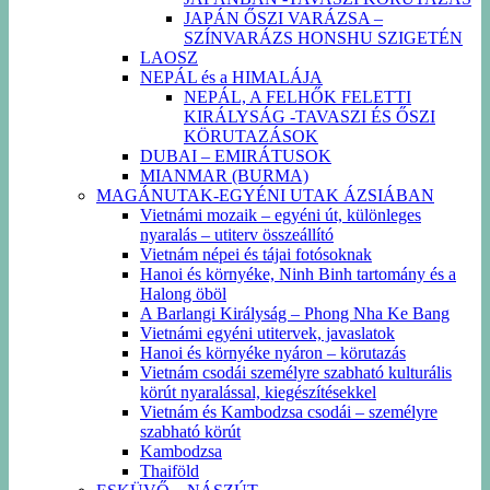
JAPÁN ŐSZI VARÁZSA –
SZÍNVARÁZS HONSHU SZIGETÉN
LAOSZ
NEPÁL és a HIMALÁJA
NEPÁL, A FELHŐK FELETTI
KIRÁLYSÁG -TAVASZI ÉS ŐSZI
KÖRUTAZÁSOK
DUBAI – EMIRÁTUSOK
MIANMAR (BURMA)
MAGÁNUTAK-EGYÉNI UTAK ÁZSIÁBAN
Vietnámi mozaik – egyéni út, különleges
nyaralás – utiterv összeállító
Vietnám népei és tájai fotósoknak
Hanoi és környéke, Ninh Binh tartomány és a
Halong öböl
A Barlangi Királyság – Phong Nha Ke Bang
Vietnámi egyéni utitervek, javaslatok
Hanoi és környéke nyáron – körutazás
Vietnám csodái személyre szabható kulturális
körút nyaralással, kiegészítésekkel
Vietnám és Kambodzsa csodái – személyre
szabható körút
Kambodzsa
Thaiföld