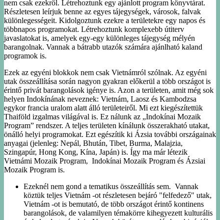
nem csak ezekről. Létrehoztunk egy ajánlott program könyvtárat.
Részletesen leírjuk benne az egyes tájegységek, városok, falvak
különlegességeit. Kidolgoztunk ezekre a területekre egy napos és
többnapos programokat. Létrehoztunk komplexebb útiterv
javaslatokat is, amelyek egy-egy különleges tájegység mélyén
barangolnak. Vannak a bátrabb utazók számára ajánlható kaland
programok is.
Ezek az egyéni blokkok nem csak Vietnámról szólnak. Az egyéni
utak összeállítása során nagyon gyakran előkerül a több országot is
érintő privát barangolások igénye is. Azon a területen, amit még sok
helyen Indokínának neveznek: Vietnám, Laosz és Kambodzsa
egykor francia uralom alatt álló területeiről. Mi ezt kiegészítettük
Thaiföld izgalmas világával is. Ez nálunk az „Indokínai Mozaik
Program” rendszer. A teljes területen kínálunk összerakható utakat,
önálló helyi programokat. Ezt egészítik ki Ázsia további országainak
anyagai (jelenleg: Nepál, Bhután, Tibet, Burma, Malajzia,
Szingapúr, Hong Kong, Kína, Japán) is. Így ma már létezik
Vietnámi Mozaik Program, Indokínai Mozaik Program és Ázsiai
Mozaik Program is.
Ezeknél nem gond a tematikus összeállítás sem. Vannak
köztük teljes Vietnám -ot részletesen bejáró "felfedező" utak,
Vietnám -ot is bemutató, de több országot érintő kontinens
barangolások, de valamilyen témakörre kihegyezett kulturális