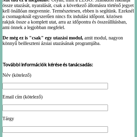
össze utazását, nyaralását, csak a következő állomásra történő jegyet
kell önállóan megvennie. Természetesen, ebben is segítünk. Ezeknél
a csomagoknál egyszerűen nincs fix indulási időpont. közösen
rakjuk össze a komplett utat, arra az időpontra és összeállításban,
ami önnek a legjobban megfelel.
De még ez is "csak" egy utazási modul,
amit modul, nagyon
könnyű beilleszteni ázsiai utazásának programjába.
További információk kérése és tanácsadás:
Név (kötelező)
Email cím (kötelező)
Tárgy