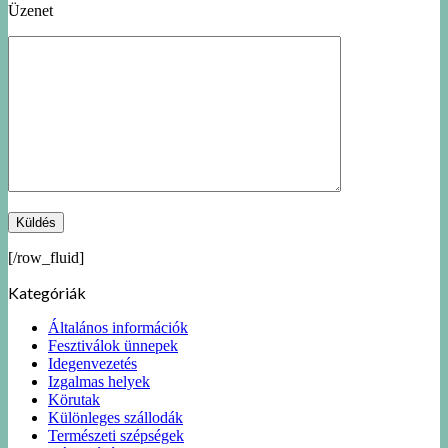
Üzenet
[/row_fluid]
Kategóriák
Általános információk
Fesztiválok ünnepek
Idegenvezetés
Izgalmas helyek
Körutak
Különleges szállodák
Természeti szépségek