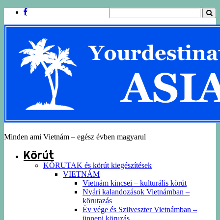
Minden ami Vietnám – egész évben magyarul
Körút
KÖRUTAK és körút kiegészítések
VIETNÁM
Vietnám kincsei – kulturális körút
Nyári kalandozások Vietnámban –
körutazás
Év vége és Szilveszter Vietnámban –
ünnepi köruzás