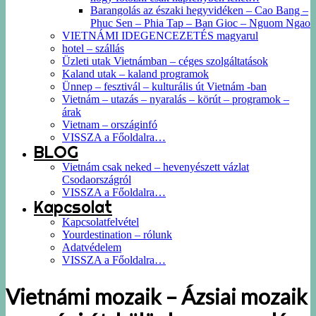
Barangolás az északi hegyvidéken – Cao Bang –
Phuc Sen – Phia Tap – Ban Gioc – Nguom Ngao
VIETNÁMI IDEGENCEZETÉS magyarul
hotel – szállás
Üzleti utak Vietnámban – céges szolgáltatások
Kaland utak – kaland programok
Ünnep – fesztivál – kulturális út Vietnám -ban
Vietnám – utazás – nyaralás – körút – programok –
árak
Vietnam – országinfó
VISSZA a Főoldalra…
BLOG
Vietnám csak neked – hevenyészett vázlat
Csodaországról
VISSZA a Főoldalra…
Kapcsolat
Kapcsolatfelvétel
Yourdestination – rólunk
Adatvédelem
VISSZA a Főoldalra…
Vietnámi mozaik – Ázsiai mozaik