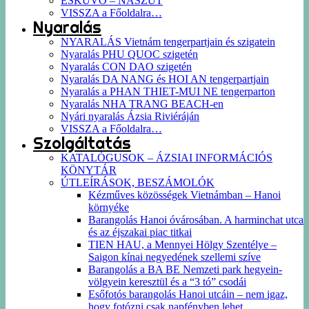
ESKÜVŐ – NÁSZÚT
VISSZA a Főoldalra…
Nyaralás
NYARALÁS Vietnám tengerpartjain és szigatein
Nyaralás PHU QUOC szigetén
Nyaralás CON DAO szigetén
Nyaralás DA NANG és HOI AN tengerpartjain
Nyaralás a PHAN THIET-MUI NE tengerparton
Nyaralás NHA TRANG BEACH-en
Nyári nyaralás Ázsia Riviéráján
VISSZA a Főoldalra…
Szolgáltatás
KATALÓGUSOK – ÁZSIAI INFORMÁCIÓS
KÖNYTÁR
ÚTLEÍRÁSOK, BESZÁMOLÓK
Kézműves közösségek Vietnámban – Hanoi
környéke
Barangolás Hanoi óvárosában. A harminchat utca
és az éjszakai piac titkai
TIEN HAU, a Mennyei Hölgy Szentélye –
Saigon kínai negyedének szellemi szíve
Barangolás a BA BE Nemzeti park hegyein-
völgyein keresztül és a “3 tó” csodái
Esőfotós barangolás Hanoi utcáin – nem igaz,
hogy fotózni csak napfényben lehet…