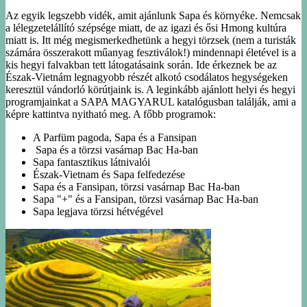
Az egyik legszebb vidék, amit ajánlunk Sapa és környéke. Nemcsak
a lélegzetelállító szépsége miatt, de az igazi és ősi Hmong kultúra
miatt is. Itt még megismerkedhetünk a hegyi törzsek (nem a turisták
számára összerakott műanyag fesztiválok!) mindennapi életével is a
kis hegyi falvakban tett látogatásaink során. Ide érkeznek be az
Észak-Vietnám legnagyobb részét alkotó csodálatos hegységeken
keresztül vándorló körútjaink is. A leginkább ajánlott helyi és hegyi
programjainkat a SAPA MAGYARUL katalógusban találják, ami a
képre kattintva nyitható meg. A főbb programok:
A Parfüm pagoda, Sapa és a Fansipan
Sapa és a törzsi vasárnap Bac Ha-ban
Sapa fantasztikus látnivalói
Észak-Vietnam és Sapa felfedezése
Sapa és a Fansipan, törzsi vasárnap Bac Ha-ban
Sapa "+" és a Fansipan, törzsi vasárnap Bac Ha-ban
Sapa legjava törzsi hétvégével