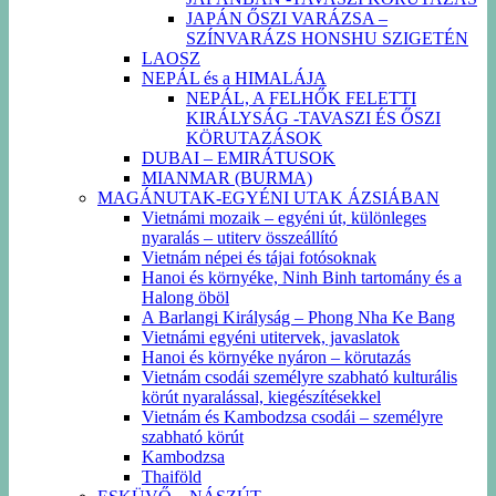
JAPÁN ŐSZI VARÁZSA –
SZÍNVARÁZS HONSHU SZIGETÉN
LAOSZ
NEPÁL és a HIMALÁJA
NEPÁL, A FELHŐK FELETTI
KIRÁLYSÁG -TAVASZI ÉS ŐSZI
KÖRUTAZÁSOK
DUBAI – EMIRÁTUSOK
MIANMAR (BURMA)
MAGÁNUTAK-EGYÉNI UTAK ÁZSIÁBAN
Vietnámi mozaik – egyéni út, különleges
nyaralás – utiterv összeállító
Vietnám népei és tájai fotósoknak
Hanoi és környéke, Ninh Binh tartomány és a
Halong öböl
A Barlangi Királyság – Phong Nha Ke Bang
Vietnámi egyéni utitervek, javaslatok
Hanoi és környéke nyáron – körutazás
Vietnám csodái személyre szabható kulturális
körút nyaralással, kiegészítésekkel
Vietnám és Kambodzsa csodái – személyre
szabható körút
Kambodzsa
Thaiföld