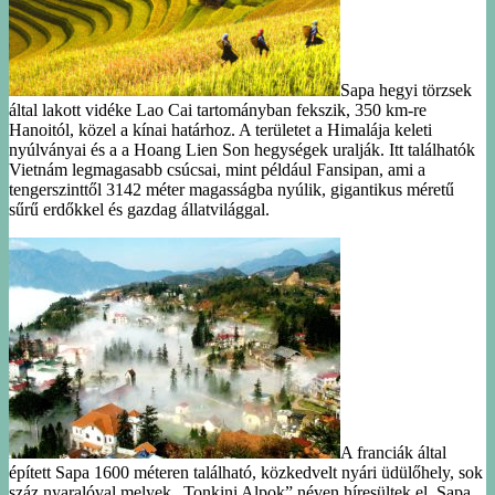
Sapa hegyi törzsek
által lakott vidéke Lao Cai tartományban fekszik, 350 km-re
Hanoitól, közel a kínai határhoz. A területet a Himalája keleti
nyúlványai és a a Hoang Lien Son hegységek uralják. Itt találhatók
Vietnám legmagasabb csúcsai, mint például Fansipan, ami a
tengerszinttől 3142 méter magasságba nyúlik, gigantikus méretű
sűrű erdőkkel és gazdag állatvilággal.
A franciák által
épített Sapa 1600 méteren található, közkedvelt nyári üdülőhely, sok
száz nyaralóval melyek „Tonkini Alpok” néven híresültek el. Sapa