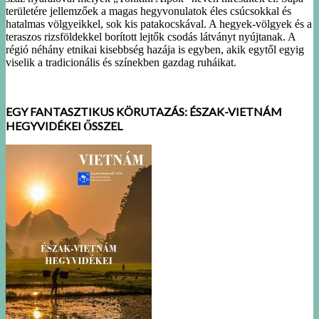
területére jellemzőek a magas hegyvonulatok éles csúcsokkal és
hatalmas völgyeikkel, sok kis patakocskával. A hegyek-völgyek és a
teraszos rizsföldekkel borított lejtők csodás látványt nyújtanak. A
régió néhány etnikai kisebbség hazája is egyben, akik egytől egyig
viselik a tradicionális és színekben gazdag ruháikat.
EGY FANTASZTIKUS KÖRUTAZÁS: ÉSZAK-VIETNÁM
HEGYVIDÉKEI ŐSSZEL