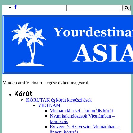
Minden ami Vietnám – egész évben magyarul
Körút
KÖRUTAK és körút kiegészítések
VIETNÁM
Vietnám kincsei – kulturális körút
Nyári kalandozások Vietnámban –
körutazás
Év vége és Szilveszter Vietnámban –
ünnepi köruzás