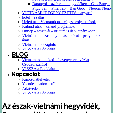
Barangolás az északi hegyvidéken – Cao Bang –
Phuc Sen – Phia Tap – Ban Gioc – Nguom Ngao
VIETNÁMI IDEGENCEZETÉS magyarul
hotel – szállás
Üzleti utak Vietnámban – céges szolgáltatások
Kaland utak – kaland programok
Ünnep – fesztivál – kulturális út Vietnám -ban
Vietnám – utazás – nyaralás – körút – programok –
árak
Vietnam – országinfó
VISSZA a Főoldalra…
BLOG
Vietnám csak neked – hevenyészett vázlat
Csodaországról
VISSZA a Főoldalra…
Kapcsolat
Kapcsolatfelvétel
Yourdestination – rólunk
Adatvédelem
VISSZA a Főoldalra…
Az észak-vietnámi hegyvidék,