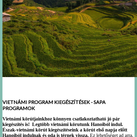
VIETNÁMI
PROGRAM KIEGÉSZÍTÉSEK - SAPA
PROGRAMOK
Vietnámi körútjainkhoz könnyen csatlakoztatható jó pár
kiegészítés is! Legtöbb vietnámi körutunk Hanoiból indul.
Észak-vietnámi körút kiegészítéseink a körút első napja előtt
Hanoiból indulnak és oda is térnek vissza.
Ez lehetőséget ad arra,