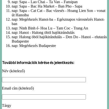
nap: Sapa – Lao Chai – Ta Van – Fansipan
nap: Sapa – Bac Ha Market – Ban Pho - Sapa
nap: Sapa – Cat Cat – Bac vízesés - Hoang Lien Son – vonat
út Hanoiba
nap: Megérkezés Hanoi-ba – Egésznapos városnézés Hanoi-
ban
nap: Ninh Binh é- Hoa Lu – Tam Coc - Trang An
nap: Hanoi - Halong öböl hajókirándulás
nap: Halong öböl hajókirándulás – Den Do - Hanoi – elutazás
Budapestre
nap: Megérkezés Budapestre
További információk kérése és jelentkezés:
Név (kötelező)
Email cím (kötelező)
Tárgy