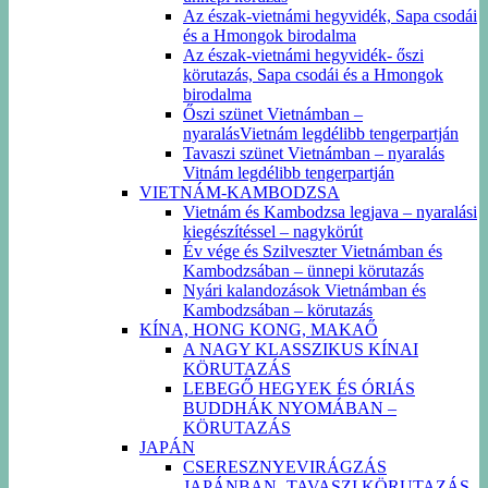
Az észak-vietnámi hegyvidék, Sapa csodái
és a Hmongok birodalma
Az észak-vietnámi hegyvidék- őszi
körutazás, Sapa csodái és a Hmongok
birodalma
Őszi szünet Vietnámban –
nyaralásVietnám legdélibb tengerpartján
Tavaszi szünet Vietnámban – nyaralás
Vitnám legdélibb tengerpartján
VIETNÁM-KAMBODZSA
Vietnám és Kambodzsa legjava – nyaralási
kiegészítéssel – nagykörút
Év vége és Szilveszter Vietnámban és
Kambodzsában – ünnepi körutazás
Nyári kalandozások Vietnámban és
Kambodzsában – körutazás
KÍNA, HONG KONG, MAKAŐ
A NAGY KLASSZIKUS KÍNAI
KÖRUTAZÁS
LEBEGŐ HEGYEK ÉS ÓRIÁS
BUDDHÁK NYOMÁBAN –
KÖRUTAZÁS
JAPÁN
CSERESZNYEVIRÁGZÁS
JAPÁNBAN -TAVASZI KÖRUTAZÁS