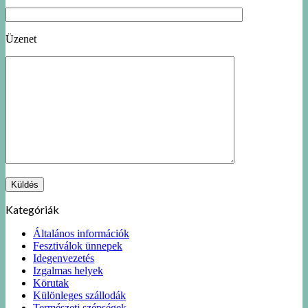
Üzenet
Kategóriák
Általános információk
Fesztiválok ünnepek
Idegenvezetés
Izgalmas helyek
Körutak
Különleges szállodák
Természeti szépségek