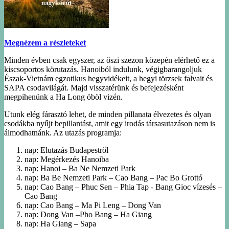
Megnézem a részleteket
Minden évben csak egyszer, az őszi szezon közepén elérhető ez a
kiscsoportos körutazás. Hanoiból indulunk, végigbarangoljuk
Észak-Vietnám egzotikus hegyvidékeit, a hegyi törzsek falvait és
SAPA csodavilágát. Majd visszatérünk és befejezésként
megpihenünk a Ha Long öböl vizén.
Utunk elég fárasztó lehet, de minden pillanata élvezetes és olyan
csodákba nyűjt bepillantást, amit egy irodás társasutazáson nem is
álmodhatnánk. Az utazás programja:
nap: Elutazás Budapestről
nap: Megérkezés Hanoiba
nap: Hanoi – Ba Ne Nemzeti Park
nap: Ba Be Nemzeti Park – Cao Bang – Pac Bo Grottó
nap: Cao Bang – Phuc Sen – Phia Tap - Bang Gioc vízesés –
Cao Bang
nap: Cao Bang – Ma Pi Leng – Dong Van
nap: Dong Van –Pho Bang – Ha Giang
nap: Ha Giang – Sapa