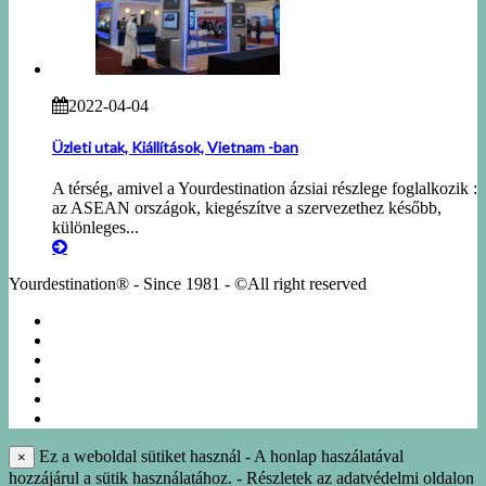
2022-04-04
Üzleti utak, Kiállítások, Vietnam -ban
A térség, amivel a Yourdestination ázsiai részlege foglalkozik :
az ASEAN országok, kiegészítve a szervezethez később,
különleges...
Yourdestination® - Since 1981 - ©All right reserved
KÖRUTAZÁSOK
EGYÉNI UTAK
NÁSZUTAK
NYARALÁS
IDEGENVEZETÉS
INFO-KÖNYVTÁR
Ez a weboldal sütiket használ - A honlap haszálatával
×
hozzájárul a sütik használatához. - Részletek az adatvédelmi oldalon