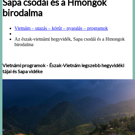
Sapa csodái és a Hmongok
birodalma
Vietnám – utazás – körút – nyaralás – programok
Az észak-vietnámi hegyvidék, Sapa csodái és a Hmongok
birodalma
Vietnámi programok - Észak-Vietnám legszebb hegyvidéki
tájai és Sapa vidéke