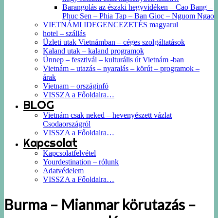
Barangolás az északi hegyvidéken – Cao Bang –
Phuc Sen – Phia Tap – Ban Gioc – Nguom Ngao
VIETNÁMI IDEGENCEZETÉS magyarul
hotel – szállás
Üzleti utak Vietnámban – céges szolgáltatások
Kaland utak – kaland programok
Ünnep – fesztivál – kulturális út Vietnám -ban
Vietnám – utazás – nyaralás – körút – programok –
árak
Vietnam – országinfó
VISSZA a Főoldalra…
BLOG
Vietnám csak neked – hevenyészett vázlat
Csodaországról
VISSZA a Főoldalra…
Kapcsolat
Kapcsolatfelvétel
Yourdestination – rólunk
Adatvédelem
VISSZA a Főoldalra…
Burma – Mianmar körutazás –