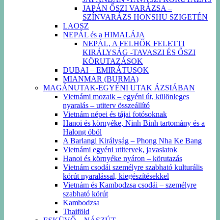
JAPÁN ŐSZI VARÁZSA –
SZÍNVARÁZS HONSHU SZIGETÉN
LAOSZ
NEPÁL és a HIMALÁJA
NEPÁL, A FELHŐK FELETTI
KIRÁLYSÁG -TAVASZI ÉS ŐSZI
KÖRUTAZÁSOK
DUBAI – EMIRÁTUSOK
MIANMAR (BURMA)
MAGÁNUTAK-EGYÉNI UTAK ÁZSIÁBAN
Vietnámi mozaik – egyéni út, különleges
nyaralás – utiterv összeállító
Vietnám népei és tájai fotósoknak
Hanoi és környéke, Ninh Binh tartomány és a
Halong öböl
A Barlangi Királyság – Phong Nha Ke Bang
Vietnámi egyéni utitervek, javaslatok
Hanoi és környéke nyáron – körutazás
Vietnám csodái személyre szabható kulturális
körút nyaralással, kiegészítésekkel
Vietnám és Kambodzsa csodái – személyre
szabható körút
Kambodzsa
Thaiföld