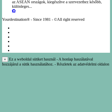
az ASEAN országok, kiegészítve a szervezethez később,
különleges...
Yourdestination® - Since 1981 - ©All right reserved
KÖRUTAZÁSOK
EGYÉNI UTAK
NÁSZUTAK
NYARALÁS
IDEGENVEZETÉS
INFO-KÖNYVTÁR
Ez a weboldal sütiket használ - A honlap haszálatával
×
hozzájárul a sütik használatához. - Részletek az adatvédelmi oldalon