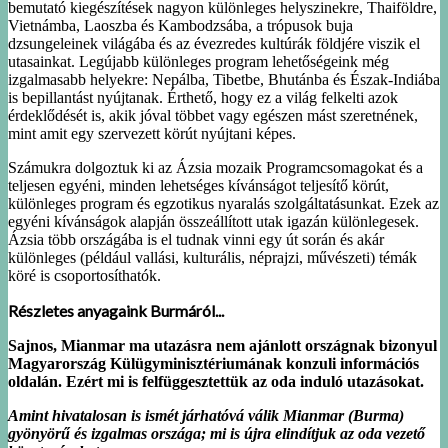
bemutató kiegészítések nagyon különleges helyszinekre, Thaiföldre,
Vietnámba, Laoszba és Kambodzsába, a trópusok buja
dzsungeleinek világába és az évezredes kultúrák földjére viszik el
utasainkat. Legújabb különleges program lehetőségeink még
izgalmasabb helyekre: Nepálba, Tibetbe, Bhutánba és Észak-Indiába
is bepillantást nyújtanak. Érthető, hogy ez a világ felkelti azok
érdeklődését is, akik jóval többet vagy egészen mást szeretnének,
mint amit egy szervezett körút nyújtani képes.
Számukra dolgoztuk ki az Ázsia mozaik Programcsomagokat és a
teljesen egyéni, minden lehetséges kívánságot teljesítő körút,
különleges program és egzotikus nyaralás szolgáltatásunkat. Ezek az
egyéni kívánságok alapján összeállított utak igazán különlegesek.
Ázsia több országába is el tudnak vinni egy út során és akár
különleges (például vallási, kulturális, néprajzi, művészeti) témák
köré is csoportosíthatók.
Részletes anyagaink Burmáról...
Sajnos, Mianmar ma utazásra nem ajánlott országnak bizonyul
Magyarország Külügyminisztériumának konzuli információs
oldalán. Ezért mi is felfüggesztettük az oda induló utazásokat.
Amint hivatalosan is ismét járhatóvá válik Mianmar (Burma)
gyönyörű és izgalmas országa; mi is újra elindítjuk az oda vezető