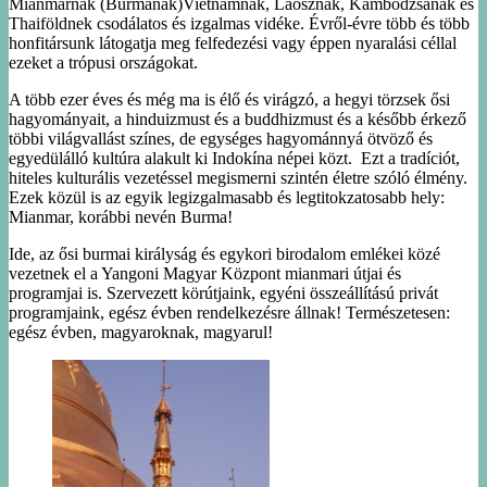
Mianmarnak (Burmának)Vietnámnak, Laosznak, Kambodzsának és
Thaiföldnek csodálatos és izgalmas vidéke. Évről-évre több és több
honfitársunk látogatja meg felfedezési vagy éppen nyaralási céllal
ezeket a trópusi országokat.
A több ezer éves és még ma is élő és virágzó, a hegyi törzsek ősi
hagyományait, a hinduizmust és a buddhizmust és a később érkező
többi világvallást színes, de egységes hagyománnyá ötvöző és
egyedülálló kultúra alakult ki Indokína népei közt. Ezt a tradíciót,
hiteles kulturális vezetéssel megismerni szintén életre szóló élmény.
Ezek közül is az egyik legizgalmasabb és legtitokzatosabb hely:
Mianmar, korábbi nevén Burma!
Ide, az ősi burmai királyság és egykori birodalom emlékei közé
vezetnek el a Yangoni Magyar Központ mianmari útjai és
programjai is. Szervezett körútjaink, egyéni összeállítású privát
programjaink, egész évben rendelkezésre állnak! Természetesen:
egész évben, magyaroknak, magyarul!