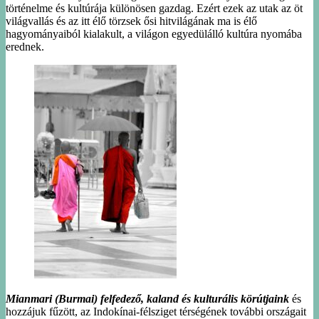
történelme és kultúrája különösen gazdag. Ezért ezek az utak az öt
világvallás és az itt élő törzsek ősi hitvilágának ma is élő
hagyományaiból kialakult, a világon egyedülálló kultúra nyomába
erednek.
Mianmari (Burmai) felfedező, kaland és kulturális körútjaink
és
hozzájuk fűzött, az Indokínai-félsziget térségének további országait