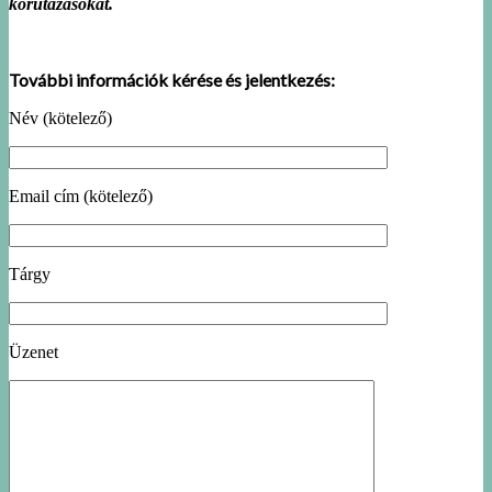
körutazásokat.
További információk kérése és jelentkezés:
Név (kötelező)
Email cím (kötelező)
Tárgy
Üzenet