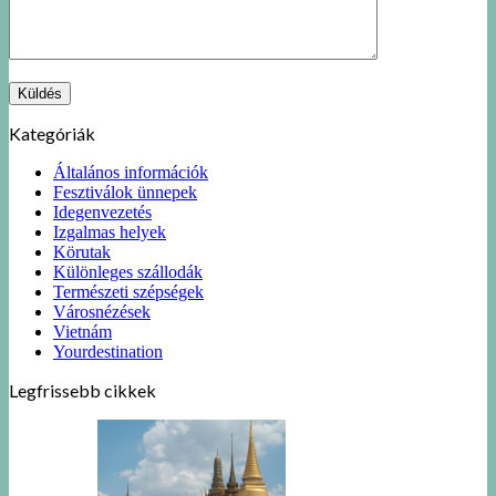
Kategóriák
Általános információk
Fesztiválok ünnepek
Idegenvezetés
Izgalmas helyek
Körutak
Különleges szállodák
Természeti szépségek
Városnézések
Vietnám
Yourdestination
Legfrissebb cikkek