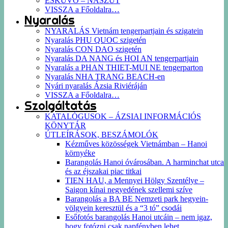
ESKÜVŐ – NÁSZÚT
VISSZA a Főoldalra…
Nyaralás
NYARALÁS Vietnám tengerpartjain és szigatein
Nyaralás PHU QUOC szigetén
Nyaralás CON DAO szigetén
Nyaralás DA NANG és HOI AN tengerpartjain
Nyaralás a PHAN THIET-MUI NE tengerparton
Nyaralás NHA TRANG BEACH-en
Nyári nyaralás Ázsia Riviéráján
VISSZA a Főoldalra…
Szolgáltatás
KATALÓGUSOK – ÁZSIAI INFORMÁCIÓS
KÖNYTÁR
ÚTLEÍRÁSOK, BESZÁMOLÓK
Kézműves közösségek Vietnámban – Hanoi
környéke
Barangolás Hanoi óvárosában. A harminchat utca
és az éjszakai piac titkai
TIEN HAU, a Mennyei Hölgy Szentélye –
Saigon kínai negyedének szellemi szíve
Barangolás a BA BE Nemzeti park hegyein-
völgyein keresztül és a “3 tó” csodái
Esőfotós barangolás Hanoi utcáin – nem igaz,
hogy fotózni csak napfényben lehet…