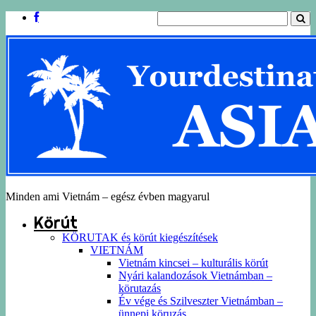
Minden ami Vietnám – egész évben magyarul
Körút
KÖRUTAK és körút kiegészítések
VIETNÁM
Vietnám kincsei – kulturális körút
Nyári kalandozások Vietnámban –
körutazás
Év vége és Szilveszter Vietnámban –
ünnepi köruzás