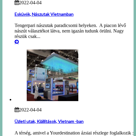
2022-04-04
Esküvők, Nászutak Vietnamban
Tengerpari nászutak paradicsomi helyeken. A piacon lévő
nászút választékot látva, nem igazán tudunk örülni. Nagy
részük csak...
2022-04-04
Üzleti utak, Kiállítások, Vietnam -ban
A térség, amivel a Yourdestination ázsiai részlege foglalkozik :