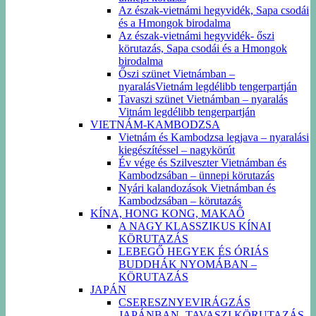
Az észak-vietnámi hegyvidék, Sapa csodái
és a Hmongok birodalma
Az észak-vietnámi hegyvidék- őszi
körutazás, Sapa csodái és a Hmongok
birodalma
Őszi szünet Vietnámban –
nyaralásVietnám legdélibb tengerpartján
Tavaszi szünet Vietnámban – nyaralás
Vitnám legdélibb tengerpartján
VIETNÁM-KAMBODZSA
Vietnám és Kambodzsa legjava – nyaralási
kiegészítéssel – nagykörút
Év vége és Szilveszter Vietnámban és
Kambodzsában – ünnepi körutazás
Nyári kalandozások Vietnámban és
Kambodzsában – körutazás
KÍNA, HONG KONG, MAKAŐ
A NAGY KLASSZIKUS KÍNAI
KÖRUTAZÁS
LEBEGŐ HEGYEK ÉS ÓRIÁS
BUDDHÁK NYOMÁBAN –
KÖRUTAZÁS
JAPÁN
CSERESZNYEVIRÁGZÁS
JAPÁNBAN -TAVASZI KÖRUTAZÁS