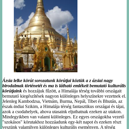
Ázsia lelke körút sorozatunk körútjai köztük a z ázsiai nagy
birodalmak történetét és ma is látható emlékeit bemutató kulturális
körútjaink
és hozzájuk fűzött, a Himalája térség további országait
bemutató kiegészítések nagyon különleges helyszínekre vezetnek el.
Jelenleg Kambodzsa, Vietnám, Burma, Nepál, Tibet és Bhután, az
észak-indiai Szikim, a Himalája térség fantasztikus országai és tájai,
azok a csodahelyek, ahova utasaink eljuthatnak ezeken az utakon.
Mindegyikben van valami különleges. Ez egyes országokba vezető
"szokásos" körutakhoz hozzáadunk egy-két napot és ezeken részt
veszünk valamilyen különleges kulturális eseményen. A térség