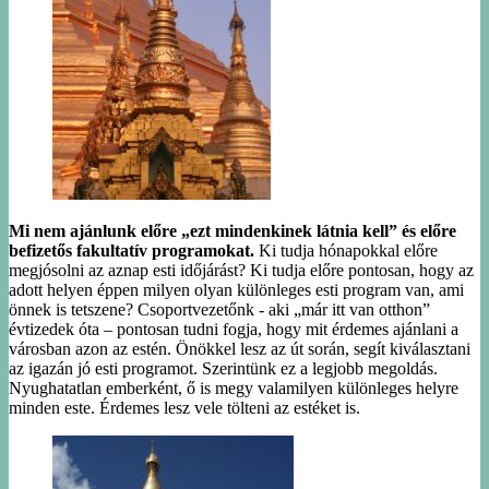
Mi nem ajánlunk előre „ezt mindenkinek látnia kell” és előre
befizetős fakultatív programokat.
Ki tudja hónapokkal előre
megjósolni az aznap esti időjárást? Ki tudja előre pontosan, hogy az
adott helyen éppen milyen olyan különleges esti program van, ami
önnek is tetszene? Csoportvezetőnk - aki „már itt van otthon”
évtizedek óta – pontosan tudni fogja, hogy mit érdemes ajánlani a
városban azon az estén. Önökkel lesz az út során, segít kiválasztani
az igazán jó esti programot. Szerintünk ez a legjobb megoldás.
Nyughatatlan emberként, ő is megy valamilyen különleges helyre
minden este. Érdemes lesz vele tölteni az estéket is.