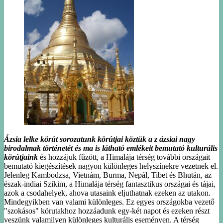
Ázsia lelke körút sorozatunk körútjai köztük a z ázsiai nagy
birodalmak történetét és ma is látható emlékeit bemutató kulturális
körútjaink
és hozzájuk fűzött, a Himalája térség további országait
bemutató kiegészítések nagyon különleges helyszínekre vezetnek el.
Jelenleg Kambodzsa, Vietnám, Burma, Nepál, Tibet és Bhután, az
észak-indiai Szikim, a Himalája térség fantasztikus országai és tájai,
azok a csodahelyek, ahova utasaink eljuthatnak ezeken az utakon.
Mindegyikben van valami különleges. Ez egyes országokba vezető
"szokásos" körutakhoz hozzáadunk egy-két napot és ezeken részt
veszünk valamilyen különleges kulturális eseményen. A térség