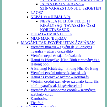
JAPÁN ŐSZI VARÁZSA –
SZÍNVARÁZS HONSHU SZIGETÉN
LAOSZ
NEPÁL és a HIMALÁJA
NEPÁL, A FELHŐK FELETTI
KIRÁLYSÁG -TAVASZI ÉS ŐSZI
KÖRUTAZÁSOK
DUBAI – EMIRÁTUSOK
MIANMAR (BURMA)
MAGÁNUTAK-EGYÉNI UTAK ÁZSIÁBAN
Vietnámi mozaik – egyéni út, különleges
nyaralás – utiterv összeállító
Vietnám népei és tájai fotósoknak
Hanoi és környéke, Ninh Binh tartomány és a
Halong öböl
A Barlangi Királyság – Phong Nha Ke Bang
Vietnámi egyéni utitervek, javaslatok
Hanoi és környéke nyáron – körutazás
Vietnám csodái személyre szabható kulturális
körút nyaralással, kiegészítésekkel
Vietnám és Kambodzsa csodái – személyre
szabható körút
Kambodzsa
Thaiföld