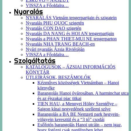
ESKÜVŐ – NÁSZÚT
VISSZA a Főoldalra…
Nyaralás
NYARALÁS Vietnám tengerpartjain és szigatein
Nyaralás PHU QUOC szigetén
Nyaralás CON DAO szigetén
Nyaralás DA NANG és HOI AN tengerpartjain
Nyaralás a PHAN THIET-MUI NE tengerparton
Nyaralás NHA TRANG BEACH-en
Nyári nyaralás Ázsia Riviéráján
VISSZA a Főoldalra…
Szolgáltatás
KATALÓGUSOK – ÁZSIAI INFORMÁCIÓS
KÖNYTÁR
ÚTLEÍRÁSOK, BESZÁMOLÓK
Kézműves közösségek Vietnámban – Hanoi
környéke
Barangolás Hanoi óvárosában. A harminchat utca
és az éjszakai piac titkai
TIEN HAU, a Mennyei Hölgy Szentélye –
Saigon kínai negyedének szellemi szíve
Barangolás a BA BE Nemzeti park hegyein-
völgyein keresztül és a “3 tó” csodái
Esőfotós barangolás Hanoi utcáin – nem igaz,
hogy fotózni csak napfényben lehet…