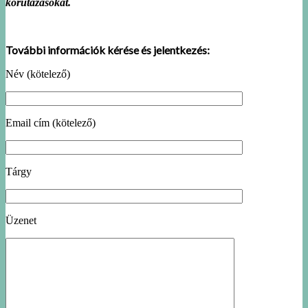
körutazásokat.
További információk kérése és jelentkezés:
Név (kötelező)
Email cím (kötelező)
Tárgy
Üzenet