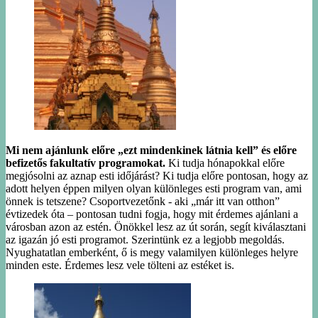
Mi nem ajánlunk előre „ezt mindenkinek látnia kell” és előre
befizetős fakultatív programokat.
Ki tudja hónapokkal előre
megjósolni az aznap esti időjárást? Ki tudja előre pontosan, hogy az
adott helyen éppen milyen olyan különleges esti program van, ami
önnek is tetszene? Csoportvezetőnk - aki „már itt van otthon”
évtizedek óta – pontosan tudni fogja, hogy mit érdemes ajánlani a
városban azon az estén. Önökkel lesz az út során, segít kiválasztani
az igazán jó esti programot. Szerintünk ez a legjobb megoldás.
Nyughatatlan emberként, ő is megy valamilyen különleges helyre
minden este. Érdemes lesz vele tölteni az estéket is.