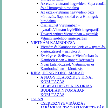
Az észak-vietnámi hegyvidék, Sapa csodái
és a Hmongok birodalma
Az észak-vietnámi hegyvidék- őszi
körutazás, Sapa csodái és a Hmongok
birodalma
Őszi szünet Vietnámban –
nyaralásVietnám legdélibb tengerpartján
Tavaszi szünet Vietnámban – nyaralás
Vitnám legdélibb tengerpartján
VIETNÁM-KAMBODZSA
Vietnám és Kambodzsa legjava – nyaralási
kiegészítéssel – nagykörút
Év vége és Szilveszter Vietnámban és
Kambodzsában – ünnepi körutazás
Nyári kalandozások Vietnámban és
Kambodzsában – körutazás
KÍNA, HONG KONG, MAKAŐ
A NAGY KLASSZIKUS KÍNAI
KÖRUTAZÁS
LEBEGŐ HEGYEK ÉS ÓRIÁS
BUDDHÁK NYOMÁBAN –
KÖRUTAZÁS
JAPÁN
CSERESZNYEVIRÁGZÁS
JAPÁNBAN -TAVASZI KÖRUTAZÁS