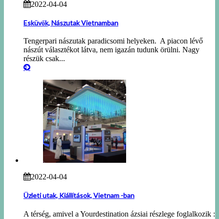
2022-04-04
Esküvők, Nászutak Vietnamban
Tengerpari nászutak paradicsomi helyeken. A piacon lévő
nászút választékot látva, nem igazán tudunk örülni. Nagy
részük csak...
2022-04-04
Üzleti utak, Kiállítások, Vietnam -ban
A térség, amivel a Yourdestination ázsiai részlege foglalkozik :