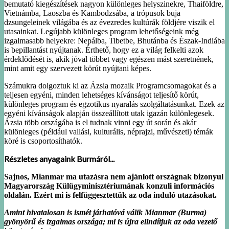
bemutató kiegészítések nagyon különleges helyszinekre, Thaiföldre,
Vietnámba, Laoszba és Kambodzsába, a trópusok buja
dzsungeleinek világába és az évezredes kultúrák földjére viszik el
utasainkat. Legújabb különleges program lehetőségeink még
izgalmasabb helyekre: Nepálba, Tibetbe, Bhutánba és Észak-Indiába
is bepillantást nyújtanak. Érthető, hogy ez a világ felkelti azok
érdeklődését is, akik jóval többet vagy egészen mást szeretnének,
mint amit egy szervezett körút nyújtani képes.
Számukra dolgoztuk ki az Ázsia mozaik Programcsomagokat és a
teljesen egyéni, minden lehetséges kívánságot teljesítő körút,
különleges program és egzotikus nyaralás szolgáltatásunkat. Ezek az
egyéni kívánságok alapján összeállított utak igazán különlegesek.
Ázsia több országába is el tudnak vinni egy út során és akár
különleges (például vallási, kulturális, néprajzi, művészeti) témák
köré is csoportosíthatók.
Részletes anyagaink Burmáról...
Sajnos, Mianmar ma utazásra nem ajánlott országnak bizonyul
Magyarország Külügyminisztériumának konzuli információs
oldalán. Ezért mi is felfüggesztettük az oda induló utazásokat.
Amint hivatalosan is ismét járhatóvá válik Mianmar (Burma)
gyönyörű és izgalmas országa; mi is újra elindítjuk az oda vezető