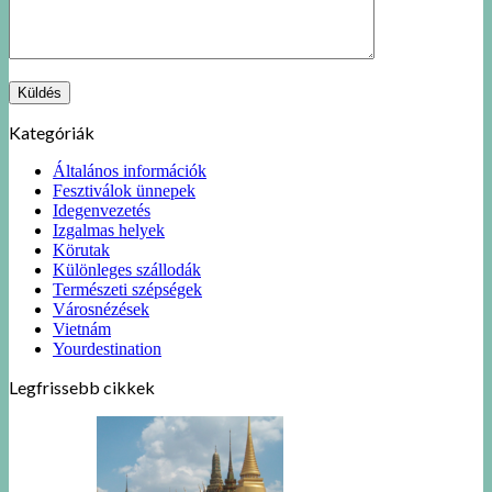
Kategóriák
Általános információk
Fesztiválok ünnepek
Idegenvezetés
Izgalmas helyek
Körutak
Különleges szállodák
Természeti szépségek
Városnézések
Vietnám
Yourdestination
Legfrissebb cikkek