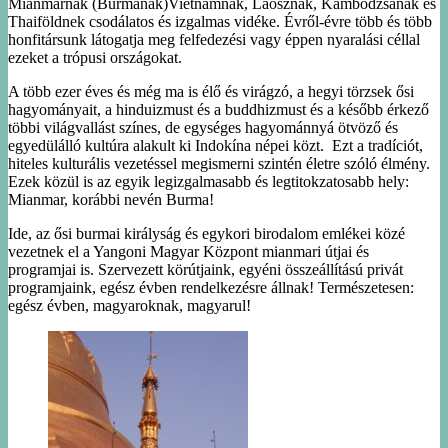
Mianmarnak (Burmának)Vietnámnak, Laosznak, Kambodzsának és
Thaiföldnek csodálatos és izgalmas vidéke. Évről-évre több és több
honfitársunk látogatja meg felfedezési vagy éppen nyaralási céllal
ezeket a trópusi országokat.
A több ezer éves és még ma is élő és virágzó, a hegyi törzsek ősi
hagyományait, a hinduizmust és a buddhizmust és a később érkező
többi világvallást színes, de egységes hagyománnyá ötvöző és
egyedülálló kultúra alakult ki Indokína népei közt. Ezt a tradíciót,
hiteles kulturális vezetéssel megismerni szintén életre szóló élmény.
Ezek közül is az egyik legizgalmasabb és legtitokzatosabb hely:
Mianmar, korábbi nevén Burma!
Ide, az ősi burmai királyság és egykori birodalom emlékei közé
vezetnek el a Yangoni Magyar Központ mianmari útjai és
programjai is. Szervezett körútjaink, egyéni összeállítású privát
programjaink, egész évben rendelkezésre állnak! Természetesen:
egész évben, magyaroknak, magyarul!