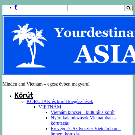
Minden ami Vietnám – egész évben magyarul
Körút
KÖRUTAK és körút kiegészítések
VIETNÁM
Vietnám kincsei – kulturális körút
Nyári kalandozások Vietnámban –
körutazás
Év vége és Szilveszter Vietnámban –
ünnepi köruzás