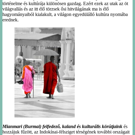
történelme és kultúrája különösen gazdag. Ezért ezek az utak az öt
világvallás és az itt élő törzsek ősi hitvilágának ma is élő
hagyományaiból kialakult, a világon egyedülálló kultúra nyomába
erednek.
Mianmari (Burmai) felfedező, kaland és kulturális körútjaink
és
hozzájuk fűzött, az Indokínai-félsziget térségének további országait