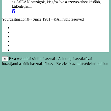
az ASEAN országok, kiegészítve a szervezethez később,
különleges...
Yourdestination® - Since 1981 - ©All right reserved
KÖRUTAZÁSOK
EGYÉNI UTAK
NÁSZUTAK
NYARALÁS
IDEGENVEZETÉS
INFO-KÖNYVTÁR
Ez a weboldal sütiket használ - A honlap haszálatával
×
hozzájárul a sütik használatához. - Részletek az adatvédelmi oldalon