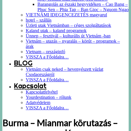
Barangolás az északi hegyvidéken – Cao Bang –
Phuc Sen – Phia Tap – Ban Gioc – Nguom Ngao
VIETNÁMI IDEGENCEZETÉS magyarul
hotel – szállás
Üzleti utak Vietnámban – céges szolgáltatások
Kaland utak – kaland programok
Ünnep – fesztivál – kulturális út Vietnám -ban
Vietnám – utazás – nyaralás – körút – programok –
árak
Vietnam – országinfó
VISSZA a Főoldalra…
BLOG
Vietnám csak neked – hevenyészett vázlat
Csodaországról
VISSZA a Főoldalra…
Kapcsolat
Kapcsolatfelvétel
Yourdestination – rólunk
Adatvédelem
VISSZA a Főoldalra…
Burma – Mianmar körutazás –