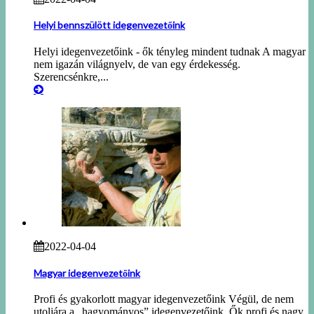
Helyi bennszülött idegenvezetőink
Helyi idegenvezetőink - ők tényleg mindent tudnak A magyar
nem igazán világnyelv, de van egy érdekesség.
Szerencsénkre,...
2022-04-04
Magyar idegenvezetőink
Profi és gyakorlott magyar idegenvezetőink Végül, de nem
utoljára a „hagyományos” idegenvezetőink. Ők profi és nagy