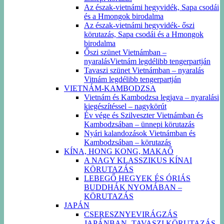
Az észak-vietnámi hegyvidék, Sapa csodái
és a Hmongok birodalma
Az észak-vietnámi hegyvidék- őszi
körutazás, Sapa csodái és a Hmongok
birodalma
Őszi szünet Vietnámban –
nyaralásVietnám legdélibb tengerpartján
Tavaszi szünet Vietnámban – nyaralás
Vitnám legdélibb tengerpartján
VIETNÁM-KAMBODZSA
Vietnám és Kambodzsa legjava – nyaralási
kiegészítéssel – nagykörút
Év vége és Szilveszter Vietnámban és
Kambodzsában – ünnepi körutazás
Nyári kalandozások Vietnámban és
Kambodzsában – körutazás
KÍNA, HONG KONG, MAKAŐ
A NAGY KLASSZIKUS KÍNAI
KÖRUTAZÁS
LEBEGŐ HEGYEK ÉS ÓRIÁS
BUDDHÁK NYOMÁBAN –
KÖRUTAZÁS
JAPÁN
CSERESZNYEVIRÁGZÁS
JAPÁNBAN -TAVASZI KÖRUTAZÁS