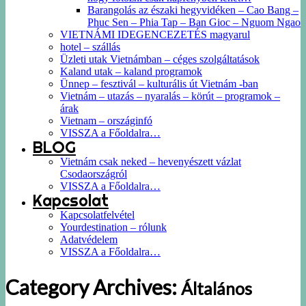
Barangolás az északi hegyvidéken – Cao Bang –
Phuc Sen – Phia Tap – Ban Gioc – Nguom Ngao
VIETNÁMI IDEGENCEZETÉS magyarul
hotel – szállás
Üzleti utak Vietnámban – céges szolgáltatások
Kaland utak – kaland programok
Ünnep – fesztivál – kulturális út Vietnám -ban
Vietnám – utazás – nyaralás – körút – programok –
árak
Vietnam – országinfó
VISSZA a Főoldalra…
BLOG
Vietnám csak neked – hevenyészett vázlat
Csodaországról
VISSZA a Főoldalra…
Kapcsolat
Kapcsolatfelvétel
Yourdestination – rólunk
Adatvédelem
VISSZA a Főoldalra…
Category Archives:
Általános