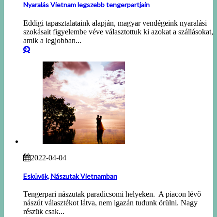
Nyaralás Vietnam legszebb tengerpartjain
Eddigi tapasztalataink alapján, magyar vendégeink nyaralási
szokásait figyelembe véve választottuk ki azokat a szállásokat,
amik a legjobban...
2022-04-04
Esküvők, Nászutak Vietnamban
Tengerpari nászutak paradicsomi helyeken. A piacon lévő
nászút választékot látva, nem igazán tudunk örülni. Nagy
részük csak...