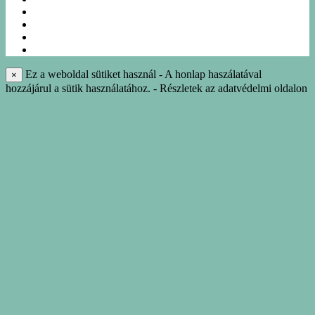
NÁSZUTAK
NYARALÁS
IDEGENVEZETÉS
INFO-KÖNYVTÁR
Ez a weboldal sütiket használ - A honlap haszálatával
×
hozzájárul a sütik használatához. - Részletek az adatvédelmi oldalon