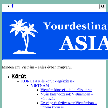
Minden ami Vietnám – egész évben magyarul
Körút
KÖRUTAK és körút kiegészítések
VIETNÁM
Vietnám kincsei – kulturális körút
Nyári kalandozások Vietnámban –
körutazás
Év vége és Szilveszter Vietnámban –
ünnepi köruzás