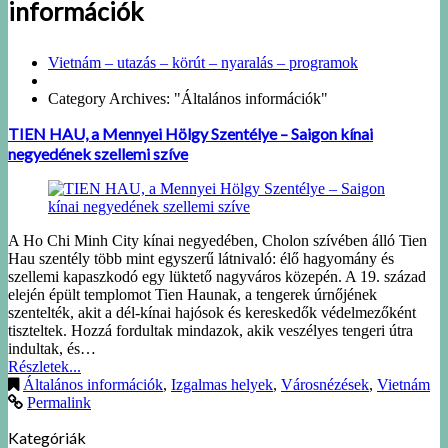
információk
Vietnám – utazás – körút – nyaralás – programok
Category Archives: "Általános információk"
TIEN HAU, a Mennyei Hölgy Szentélye – Saigon kínai
negyedének szellemi szíve
A Ho Chi Minh City kínai negyedében, Cholon szívében álló Tien
Hau szentély több mint egyszerű látnivaló: élő hagyomány és
szellemi kapaszkodó egy lüktető nagyváros közepén. A 19. század
elején épült templomot Tien Haunak, a tengerek úrnőjének
szentelték, akit a dél-kínai hajósok és kereskedők védelmezőként
tiszteltek. Hozzá fordultak mindazok, akik veszélyes tengeri útra
indultak, és…
Részletek...
Általános információk
,
Izgalmas helyek
,
Városnézések
,
Vietnám
Permalink
Kategóriák