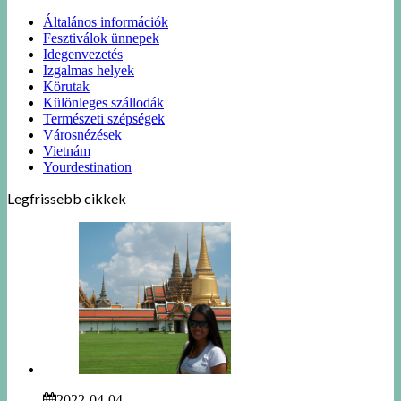
Általános információk
Fesztiválok ünnepek
Idegenvezetés
Izgalmas helyek
Körutak
Különleges szállodák
Természeti szépségek
Városnézések
Vietnám
Yourdestination
Legfrissebb cikkek
2022-04-04