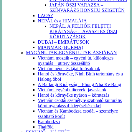
JAPÁN ŐSZI VARÁZSA –
SZÍNVARÁZS HONSHU SZIGETÉN
LAOSZ
NEPÁL és a HIMALÁJA
NEPÁL, A FELHŐK FELETTI
KIRÁLYSÁG -TAVASZI ÉS ŐSZI
KÖRUTAZÁSOK
DUBAI – EMIRÁTUSOK
MIANMAR (BURMA)
MAGÁNUTAK-EGYÉNI UTAK ÁZSIÁBAN
Vietnámi mozaik – egyéni út, különleges
nyaralás – utiterv összeállító
Vietnám népei és tájai fotósoknak
Hanoi és környéke, Ninh Binh tartomány és a
Halong öböl
A Barlangi Királyság – Phong Nha Ke Bang
Vietnámi egyéni utitervek, javaslatok
Hanoi és környéke nyáron – körutazás
Vietnám csodái személyre szabható kulturális
körút nyaralással, kiegészítésekkel
Vietnám és Kambodzsa csodái – személyre
szabható körút
Kambodzsa
Thaiföld