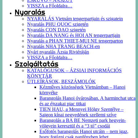
ESKÜVŐ – NÁSZÚT
VISSZA a Főoldalra…
Nyaralás
NYARALÁS Vietnám tengerpartjain és szigatein
Nyaralás PHU QUOC szigetén
Nyaralás CON DAO szigetén
Nyaralás DA NANG és HOI AN tengerpartjain
Nyaralás a PHAN THIET-MUI NE tengerparton
Nyaralás NHA TRANG BEACH-en
Nyári nyaralás Ázsia Riviéráján
VISSZA a Főoldalra…
Szolgáltatás
KATALÓGUSOK – ÁZSIAI INFORMÁCIÓS
KÖNYTÁR
ÚTLEÍRÁSOK, BESZÁMOLÓK
Kézműves közösségek Vietnámban – Hanoi
környéke
Barangolás Hanoi óvárosában. A harminchat utca
és az éjszakai piac titkai
TIEN HAU, a Mennyei Hölgy Szentélye –
Saigon kínai negyedének szellemi szíve
Barangolás a BA BE Nemzeti park hegyein-
völgyein keresztül és a “3 tó” csodái
Esőfotós barangolás Hanoi utcáin – nem igaz,
hogy fotózni csak napfényben lehet…