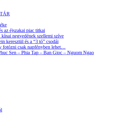
YTÁR
yéke
az éjszakai piac titkai
ínai negyedének szellemi szíve
 keresztül és a “3 tó” csodái
y fotózni csak napfényben lehet…
 Phuc Sen – Phia Tap – Ban Gioc – Nguom Ngao
ól