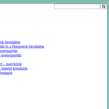
gok birodalma
odái és a Hmongok birodalma
ngerpartján
 tengerpartján
el – nagykörút
 ünnepi körutazás
örutazás