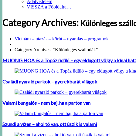
Adatvédelem
VISSZA a Főoldalra…
Category Archives:
Különleges száll
Vietnám – utazás – körút – nyaralás – programok
Category Archives: "Különleges szállodák"
MUONG HOA és a Topáz üdülő – egy eldugott völgy a kínai hat
Családi nyaraló parkok – gyerekbarát világok
Valami bungalós – nem baj, ha a parton van
Szundi a vízen – ahol tó van, ott úszik is valami