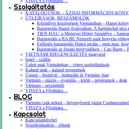
VISSZA a Főoldalra…
Szolgáltatás
KATALÓGUSOK – ÁZSIAI INFORMÁCIÓS KÖN
ÚTLEÍRÁSOK, BESZÁMOLÓK
Kézműves közösségek Vietnámban – Hanoi körn
Barangolás Hanoi óvárosában. A harminchat utca és 
TIEN HAU, a Mennyei Hölgy Szentélye – Saigon k
Barangolás a BA BE Nemzeti park hegyein-völgyein
Esőfotós barangolás Hanoi utcáin – nem igaz, hog
Barangolás az északi hegyvidéken – Cao Bang –
VIETNÁMI IDEGENCEZETÉS magyarul
hotel – szállás
Üzleti utak Vietnámban – céges szolgáltatások
Kaland utak – kaland programok
Ünnep – fesztivál – kulturális út Vietnám -ban
Vietnám – utazás – nyaralás – körút – programok – árak
Vietnam – országinfó
VISSZA a Főoldalra…
BLOG
Vietnám csak neked – hevenyészett vázlat Csodaországr
VISSZA a Főoldalra…
Kapcsolat
Kapcsolatfelvétel
Yourdestination – rólunk