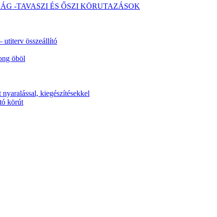
SÁG -TAVASZI ÉS ŐSZI KÖRUTAZÁSOK
utiterv összeállító
ong öböl
 nyaralással, kiegészítésekkel
tó körút