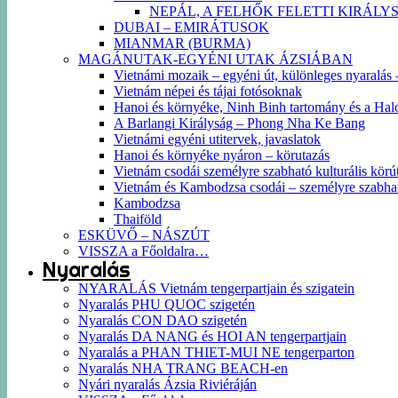
NEPÁL, A FELHŐK FELETTI KIRÁLY
DUBAI – EMIRÁTUSOK
MIANMAR (BURMA)
MAGÁNUTAK-EGYÉNI UTAK ÁZSIÁBAN
Vietnámi mozaik – egyéni út, különleges nyaralás – 
Vietnám népei és tájai fotósoknak
Hanoi és környéke, Ninh Binh tartomány és a Hal
A Barlangi Királyság – Phong Nha Ke Bang
Vietnámi egyéni utitervek, javaslatok
Hanoi és környéke nyáron – körutazás
Vietnám csodái személyre szabható kulturális körút
Vietnám és Kambodzsa csodái – személyre szabha
Kambodzsa
Thaiföld
ESKÜVŐ – NÁSZÚT
VISSZA a Főoldalra…
Nyaralás
NYARALÁS Vietnám tengerpartjain és szigatein
Nyaralás PHU QUOC szigetén
Nyaralás CON DAO szigetén
Nyaralás DA NANG és HOI AN tengerpartjain
Nyaralás a PHAN THIET-MUI NE tengerparton
Nyaralás NHA TRANG BEACH-en
Nyári nyaralás Ázsia Riviéráján