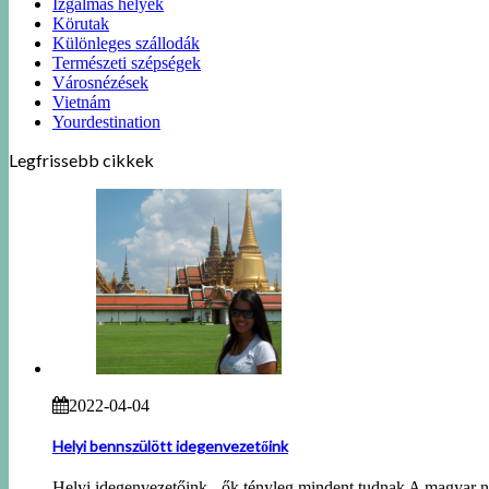
Izgalmas helyek
Körutak
Különleges szállodák
Természeti szépségek
Városnézések
Vietnám
Yourdestination
Legfrissebb cikkek
2022-04-04
Helyi bennszülött idegenvezetőink
Helyi idegenvezetőink - ők tényleg mindent tudnak A magyar ne