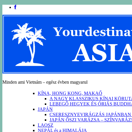
Minden ami Vietnám – egész évben magyarul
KÍNA, HONG KONG, MAKAŐ
A NAGY KLASSZIKUS KÍNAI KÖRU
LEBEGŐ HEGYEK ÉS ÓRIÁS BUDD
JAPÁN
CSERESZNYEVIRÁGZÁS JAPÁNBAN 
JAPÁN ŐSZI VARÁZSA – SZÍNVARÁ
LAOSZ
NEPÁL és a HIMALÁJA