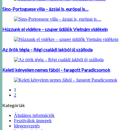
Sino-Portoguese villa – ázsiai is, európai is…
Húzzunk el vidékre – szuper üdülők Vietnám vidékein
Az örök tégla – Régi családi lakból új szálloda
Keleti kényelem nemes fából – faragott Paradicsomok
1
2
Kategóriák
Általános információk
Fesztiválok ünnepek
Idegenvezetés