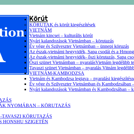
Körút
KÖRUTAK és körút kiegészítések
VIETNÁM
Vietnám kincsei – kulturális körút
Nyári kalandozások Vietnámban – körutazás
Év vége és Szilveszter Vietnámban – ünnepi köruzás
Az észak-vietnámi hegyvidék, Sapa csodái és a Hmon
Az észak-vietnámi hegyvidék- őszi körutazás, Sapa cs
Őszi szünet Vietnámban – nyaralásVietnám legdélibb te
Tavaszi szünet Vietnámban – nyaralás Vitnám legdélibb
VIETNÁM-KAMBODZSA
Vietnám és Kambodzsa legjava – nyaralási kiegészítéss
Év vége és Szilveszter Vietnámban és Kambodzsában –
Nyári kalandozások Vietnámban és Kambodzsában – k
TAZÁS
HÁK NYOMÁBAN – KÖRUTAZÁS
-TAVASZI KÖRUTAZÁS
ZS HONSHU SZIGETÉN