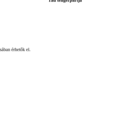
Tau tengerpartja
usában érhetők el.