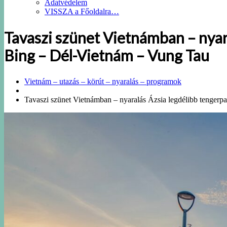
Adatvédelem
VISSZA a Főoldalra…
Tavaszi szünet Vietnámban – nyar
Bing – Dél-Vietnám – Vung Tau
Vietnám – utazás – körút – nyaralás – programok
Tavaszi szünet Vietnámban – nyaralás Ázsia legdélibb tenger