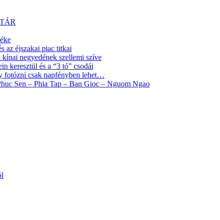
YTÁR
yéke
az éjszakai piac titkai
ínai negyedének szellemi szíve
 keresztül és a “3 tó” csodái
y fotózni csak napfényben lehet…
 Phuc Sen – Phia Tap – Ban Gioc – Nguom Ngao
ól