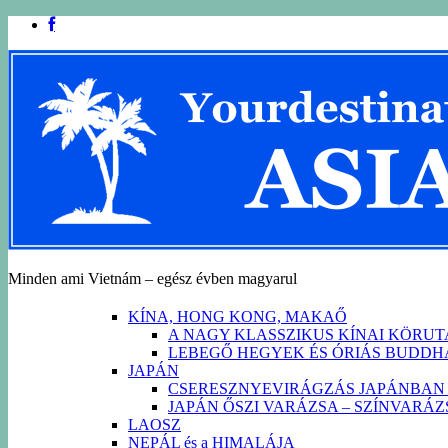
Minden ami Vietnám – egész évben magyarul
KÍNA, HONG KONG, MAKAŐ
A NAGY KLASSZIKUS KÍNAI KÖRU
LEBEGŐ HEGYEK ÉS ÓRIÁS BUDD
JAPÁN
CSERESZNYEVIRÁGZÁS JAPÁNBAN 
JAPÁN ŐSZI VARÁZSA – SZÍNVARÁ
LAOSZ
NEPÁL és a HIMALÁJA