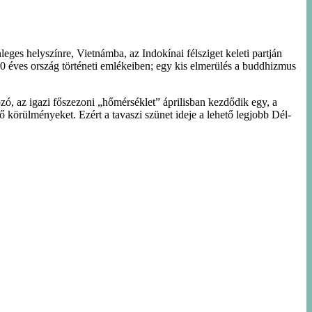
eges helyszínre, Vietnámba, az Indokínai félsziget keleti partján
00 éves ország történeti emlékeiben; egy kis elmerülés a buddhizmus
, az igazi főszezoni „hőmérséklet” áprilisban kezdődik egy, a
ő körülményeket. Ezért a tavaszi szünet ideje a lehető legjobb Dél-