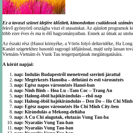
Ez a tavaszi szünet idejére időzített, kimondottan családosok számá
fekvő gyönyörű országba viszi el utasainkat. Az ajánlott programok kö
több ezer éves és ma is élő hagyományaiban. Ennek az útnak az utolsó n
Az északi rész (Hanoi környéke, a Vörös folyó deltavidéke, Ha Long 
Kanári szigetekhez hasonló ragyogó időjárással, majd szép lassan továb
Vietnám-Vietnám és Vunk Tau tengerpartjának meglátogatására.
A körút napjai:
nap: Indulás Budapestről menetrend szerinti járattal
nap: Megérkezés Hanoiba – délutáni és esti városnézés
nap: Egész napos városnézés Hanoi-ban
nap: Ninh Binh – Hoa Lu –Tam Coc – Trang An
nap: Halong-öböl hajókirándulás – első nap
nap: Halong-öböl hajókirándulás – Den Do – Ho Chi Minh
nap: Egész napos városnézés Ho Chi Minh City-ben
nap: Kirándulás a Mekong-deltába
nap: A Cu Chi alagutak, elutazás Vung Tau-ba
nap: Nyaralás Vung Tau-ban
nap: Nyaralás Vung Tau-ban