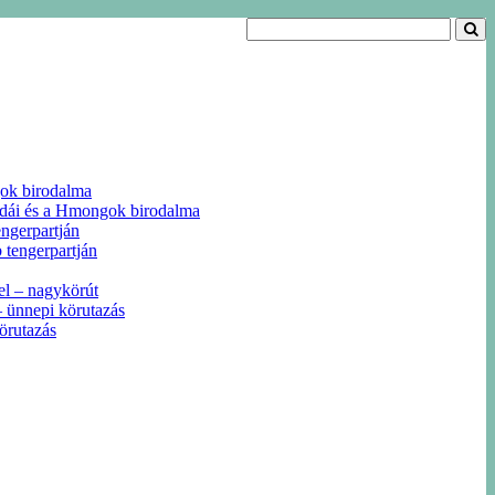
gok birodalma
odái és a Hmongok birodalma
ngerpartján
 tengerpartján
el – nagykörút
 ünnepi körutazás
örutazás