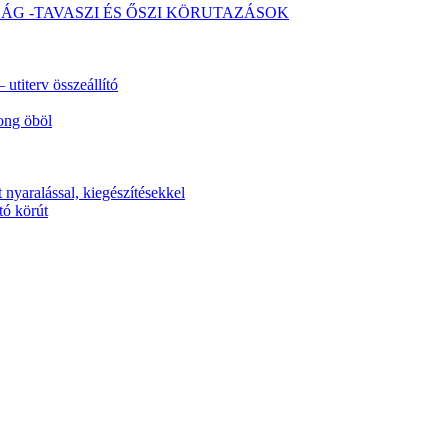
SÁG -TAVASZI ÉS ŐSZI KÖRUTAZÁSOK
utiterv összeállító
ong öböl
 nyaralással, kiegészítésekkel
tó körút