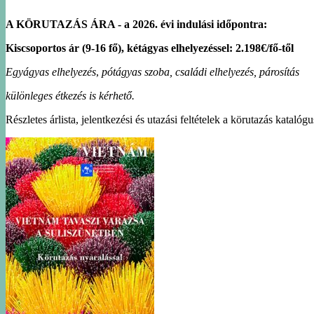
A KÖRUTAZÁS ÁRA - a 2026. évi indulási időpontra:
Kiscsoportos ár (9-16 fő), kétágyas elhelyezéssel: 2.198€/fő-től
Egyágyas elhelyezés
,
pótágyas szoba, családi elhelyezés, párosítás
különleges étkezés is kérhető.
Részletes árlista, jelentkezési és utazási feltételek a körutazás katalóg