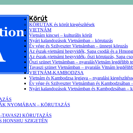
Körút
KÖRUTAK és körút kiegészítések
VIETNÁM
Vietnám kincsei – kulturális körút
Nyári kalandozások Vietnámban – körutazás
Év vége és Szilveszter Vietnámban – ünnepi köruzás
Az észak-vietnámi hegyvidék, Sapa csodái és a Hmon
Az észak-vietnámi hegyvidék- őszi körutazás, Sapa cs
Őszi szünet Vietnámban – nyaralásVietnám legdélibb te
Tavaszi szünet Vietnámban – nyaralás Vitnám legdélibb
VIETNÁM-KAMBODZSA
Vietnám és Kambodzsa legjava – nyaralási kiegészítéss
Év vége és Szilveszter Vietnámban és Kambodzsában –
Nyári kalandozások Vietnámban és Kambodzsában – k
TAZÁS
HÁK NYOMÁBAN – KÖRUTAZÁS
-TAVASZI KÖRUTAZÁS
ZS HONSHU SZIGETÉN