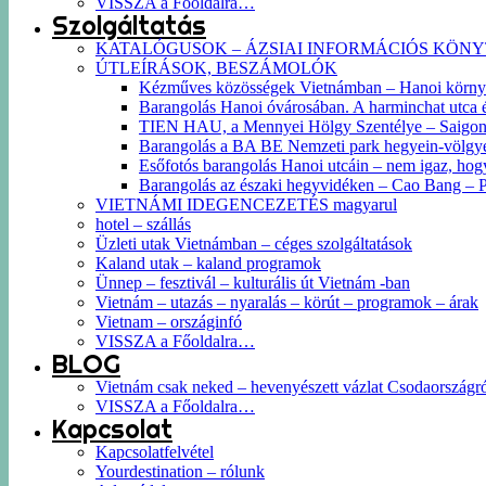
VISSZA a Főoldalra…
Szolgáltatás
KATALÓGUSOK – ÁZSIAI INFORMÁCIÓS KÖN
ÚTLEÍRÁSOK, BESZÁMOLÓK
Kézműves közösségek Vietnámban – Hanoi körn
Barangolás Hanoi óvárosában. A harminchat utca és 
TIEN HAU, a Mennyei Hölgy Szentélye – Saigon k
Barangolás a BA BE Nemzeti park hegyein-völgyein
Esőfotós barangolás Hanoi utcáin – nem igaz, hog
Barangolás az északi hegyvidéken – Cao Bang –
VIETNÁMI IDEGENCEZETÉS magyarul
hotel – szállás
Üzleti utak Vietnámban – céges szolgáltatások
Kaland utak – kaland programok
Ünnep – fesztivál – kulturális út Vietnám -ban
Vietnám – utazás – nyaralás – körút – programok – árak
Vietnam – országinfó
VISSZA a Főoldalra…
BLOG
Vietnám csak neked – hevenyészett vázlat Csodaországr
VISSZA a Főoldalra…
Kapcsolat
Kapcsolatfelvétel
Yourdestination – rólunk