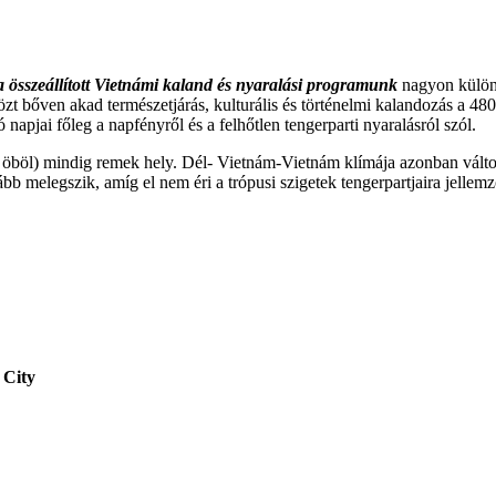
ra összeállított Vietnámi kaland és nyaralási programunk
nagyon különl
zt bőven akad természetjárás, kulturális és történelmi kalandozás a 48
apjai főleg a napfényről és a felhőtlen tengerparti nyaralásról szól.
öböl) mindig remek hely. Dél- Vietnám-Vietnám klímája azonban változó
b melegszik, amíg el nem éri a trópusi szigetek tengerpartjaira jellemz
 City