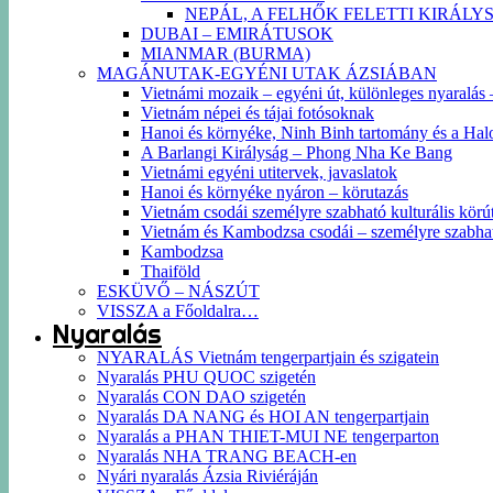
NEPÁL, A FELHŐK FELETTI KIRÁLY
DUBAI – EMIRÁTUSOK
MIANMAR (BURMA)
MAGÁNUTAK-EGYÉNI UTAK ÁZSIÁBAN
Vietnámi mozaik – egyéni út, különleges nyaralás – 
Vietnám népei és tájai fotósoknak
Hanoi és környéke, Ninh Binh tartomány és a Hal
A Barlangi Királyság – Phong Nha Ke Bang
Vietnámi egyéni utitervek, javaslatok
Hanoi és környéke nyáron – körutazás
Vietnám csodái személyre szabható kulturális körút
Vietnám és Kambodzsa csodái – személyre szabha
Kambodzsa
Thaiföld
ESKÜVŐ – NÁSZÚT
VISSZA a Főoldalra…
Nyaralás
NYARALÁS Vietnám tengerpartjain és szigatein
Nyaralás PHU QUOC szigetén
Nyaralás CON DAO szigetén
Nyaralás DA NANG és HOI AN tengerpartjain
Nyaralás a PHAN THIET-MUI NE tengerparton
Nyaralás NHA TRANG BEACH-en
Nyári nyaralás Ázsia Riviéráján