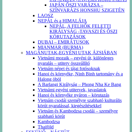
JAPÁN ŐSZI VARÁZSA –
SZÍNVARÁZS HONSHU SZIGETÉN
LAOSZ
NEPÁL és a HIMALÁJA
NEPÁL, A FELHŐK FELETTI
KIRÁLYSÁG -TAVASZI ÉS ŐSZI
KÖRUTAZÁSOK
DUBAI – EMIRÁTUSOK
MIANMAR (BURMA)
MAGÁNUTAK-EGYÉNI UTAK ÁZSIÁBAN
Vietnámi mozaik – egyéni út, különleges
nyaralás – utiterv összeállító
Vietnám népei és tájai fotósoknak
Hanoi és környéke, Ninh Binh tartomány és a
Halong öböl
A Barlangi Királyság – Phong Nha Ke Bang
Vietnámi egyéni utitervek, javaslatok
Hanoi és környéke nyáron – körutazás
Vietnám csodái személyre szabható kulturális
körút nyaralással, kiegészítésekkel
Vietnám és Kambodzsa csodái – személyre
szabható körút
Kambodzsa
Thaiföld