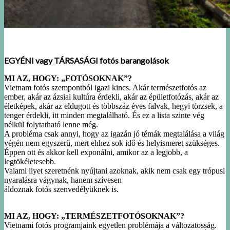
EGYÉNI vagy TÁRSASÁGI fotós barangolások
MI AZ, HOGY: „FOTÓSOKNAK”?
Vietnam fotós szempontból igazi kincs. Akár természetfotós az
ember, akár az ázsiai kultúra érdekli, akár az
épületfotózás, akár az
életképek, akár az eldugott és többszáz éves falvak, hegyi törzsek, a
tenger érdekli, itt
minden megtalálható. És ez a lista szinte vég
nélkül folytatható lenne még.
A probléma csak annyi, hogy az igazán jó témák megtalálása a világ
végén nem egyszerű, mert ehhez sok idő és
helyismeret szükséges.
Éppen ott és akkor kell exponálni, amikor az a legjobb, a
legtökéletesebb.
Valami ilyet szeretnénk nyújtani azoknak, akik nem csak egy trópusi
nyaralásra vágynak, hanem szívesen
áldoznak fotós szenvedélyüknek is.
MI AZ, HOGY: „TERMÉSZETFOTÓSOKNAK”?
Vietnami fotós programjaink egyetlen problémája a változatosság.