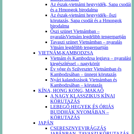
Az észak-vietnámi hegyvidék, Sapa csodái
és a Hmongok birodalma
Az észak-vietnámi hegyvidék- őszi
körutazás, Sapa csodái és a Hmongok
birodalma
Őszi szünet Vietnámban –
nyaralásVietnám legdélibb tengerpartján
Tavaszi szünet Vietnámban – nyaralás
Vitnám legdélibb tengerpartján
VIETNÁM-KAMBODZSA
Vietnám és Kambodzsa legjava – nyaralási
kiegészítéssel – nagykörút
Év vége és Szilveszter Vietnámban és
Kambodzsában – ünnepi körutazás
Nyári kalandozások Vietnámban és
Kambodzsában – körutazás
KÍNA, HONG KONG, MAKAŐ
A NAGY KLASSZIKUS KÍNAI
KÖRUTAZÁS
LEBEGŐ HEGYEK ÉS ÓRIÁS
BUDDHÁK NYOMÁBAN –
KÖRUTAZÁS
JAPÁN
CSERESZNYEVIRÁGZÁS
JAPÁNBAN -TAVASZI KÖRUTAZÁS