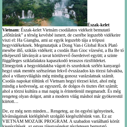
Észak-kelet
Vietnam
: Észak-kelet Vietnám csodálatos vidékeit bemutató
„előtúránk” a térség kevésbé ismert, de cserébe legszebb vidékeire
viszi el: Ha Giangba, ami az egyik legszebb tája a trópusi
hegyvidékeknek. Megmutatjuk a Dong Van-i Global Rock Plató
mesébe illő, sziklás vidékeit; a csodás Ban Gioc vízesést, a Ba Be tó
elképesztő látványát a tavat körülvevő őserdeivel együtt; a szinte
függőleges sziklafalakra kapaszkodó teraszos rizsföldeket.
Elmegyünk a hegyoldalakba vágott és szurdokok szélén kanyargó
hegyi utak mentén szétszórtan fekvő évszázados kis törzsi falvakba,
ahol a villanyvilágítás még mindig gonosz varázslatnak számít.
Csodás napokat töltünk el Vietnam hegyi törzsei közt, ahol még
mindig a kedvesség, az egyszerű, de dolgos és tisztes élet számít;
ahol a törzsi kultúra a mai napig is érintetlenül megmaradt. És még
rengeteg olyan dolgot, amit a modern világ máshol már gyökerestül
kiirtott…
De, ez még nem minden... Rengeteg, az ön egyéni igényeinek,
kívánságainak kielégítését szolgáló kiegészítésünk van. Ez az
VIETNÁM MOZAIK PROGRAM. A szabadon variálható körút
kiegészítések, az egyes tájegységeket részletesen bemutató