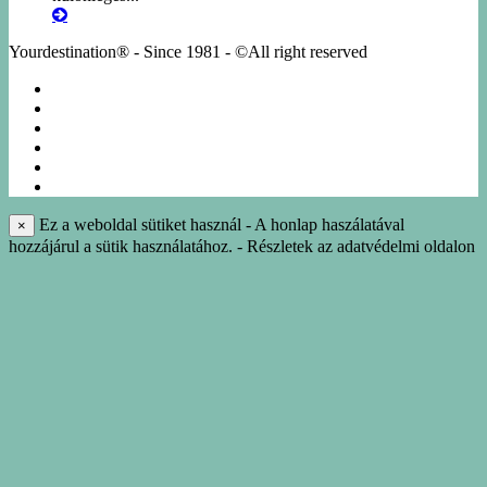
Yourdestination® - Since 1981 - ©All right reserved
KÖRUTAZÁSOK
EGYÉNI UTAK
NÁSZUTAK
NYARALÁS
IDEGENVEZETÉS
INFO-KÖNYVTÁR
Ez a weboldal sütiket használ - A honlap haszálatával
×
hozzájárul a sütik használatához. - Részletek az adatvédelmi oldalon