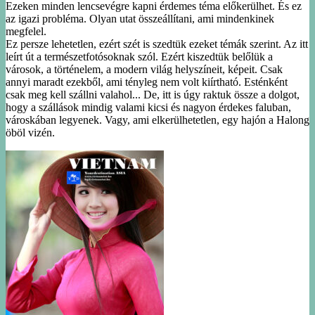
Ezeken minden lencsevégre kapni érdemes
téma el
őkerülhet. És ez
az igazi problé
ma. Olyan utat összeállítani, ami mindenkinek
megfelel.
Ez persze lehetetlen, ezért szét is szedtük ezeket témák szerint. Az itt
leírt út a természetfotósoknak szól. Ezért
kiszedtük belőlük a
városok, a történelem,
a modern világ helyszíneit, képeit. Csak
annyi maradt ezekből, ami
tényleg nem volt kiírtható. Esténként
csak meg kell szállni valahol... De, itt is úgy raktuk össze a dolgot,
hogy a
szállások mindig valami kicsi és nagyon érdekes faluban,
városkában legyenek. Vagy, ami elkerülhetetlen, egy
hajón a Halong
öböl vizén.