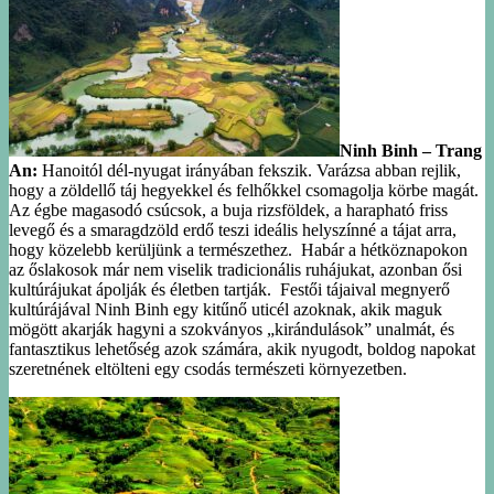
Ninh Binh – Trang
An:
Hanoitól dél-nyugat irányában fekszik. Varázsa abban rejlik,
hogy a zöldellő táj hegyekkel és felhőkkel csomagolja körbe magát.
Az égbe magasodó csúcsok, a buja rizsföldek, a harapható friss
levegő és a smaragdzöld erdő teszi ideális helyszínné a tájat arra,
hogy közelebb kerüljünk a természethez. Habár a hétköznapokon
az őslakosok már nem viselik tradicionális ruhájukat, azonban ősi
kultúrájukat ápolják és életben tartják. Festői tájaival megnyerő
kultúrájával Ninh Binh egy kitűnő uticél azoknak, akik maguk
mögött akarják hagyni a szokványos „kirándulások” unalmát, és
fantasztikus lehetőség azok számára, akik nyugodt, boldog napokat
szeretnének eltölteni egy csodás természeti környezetben.