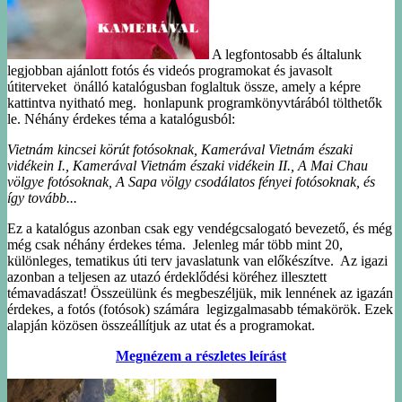
A legfontosabb és általunk
legjobban ajánlott fotós és videós programokat és javasolt
útiterveket önálló katalógusban foglaltuk össze, amely a képre
kattintva nyitható meg. honlapunk programkönyvtárából tölthetők
le. Néhány érdekes téma a katalógusból:
Vietnám kincsei körút fotósoknak,
Kamerával Vietnám északi
vidékein I., Kamerával Vietnám északi vidékein II.,
A Mai Chau
völgye fotósoknak,
A Sapa völgy csodálatos fényei fotósoknak, és
így tovább...
Ez a katalógus azonban csak egy vendégcsalogató bevezető, és még
még csak néhány érdekes téma. Jelenleg már több mint 20,
különleges, tematikus úti terv javaslatunk van előkészítve. Az igazi
azonban a teljesen az utazó érdeklődési köréhez illesztett
témavadászat! Összeülünk és megbeszéljük, mik lennének az igazán
érdekes, a fotós (fotósok) számára legizgalmasabb témakörök. Ezek
alapján közösen összeállítjuk az utat és a programokat.
Megnézem a részletes leírást