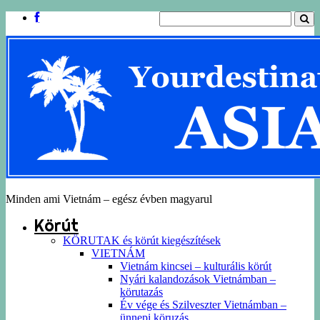
Minden ami Vietnám – egész évben magyarul
Körút
KÖRUTAK és körút kiegészítések
VIETNÁM
Vietnám kincsei – kulturális körút
Nyári kalandozások Vietnámban –
körutazás
Év vége és Szilveszter Vietnámban –
ünnepi köruzás