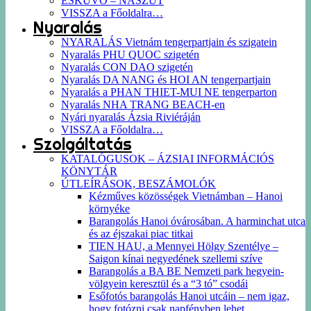
ESKÜVŐ – NÁSZÚT
VISSZA a Főoldalra…
Nyaralás
NYARALÁS Vietnám tengerpartjain és szigatein
Nyaralás PHU QUOC szigetén
Nyaralás CON DAO szigetén
Nyaralás DA NANG és HOI AN tengerpartjain
Nyaralás a PHAN THIET-MUI NE tengerparton
Nyaralás NHA TRANG BEACH-en
Nyári nyaralás Ázsia Riviéráján
VISSZA a Főoldalra…
Szolgáltatás
KATALÓGUSOK – ÁZSIAI INFORMÁCIÓS
KÖNYTÁR
ÚTLEÍRÁSOK, BESZÁMOLÓK
Kézműves közösségek Vietnámban – Hanoi
környéke
Barangolás Hanoi óvárosában. A harminchat utca
és az éjszakai piac titkai
TIEN HAU, a Mennyei Hölgy Szentélye –
Saigon kínai negyedének szellemi szíve
Barangolás a BA BE Nemzeti park hegyein-
völgyein keresztül és a “3 tó” csodái
Esőfotós barangolás Hanoi utcáin – nem igaz,
hogy fotózni csak napfényben lehet…