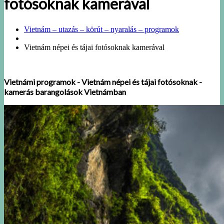
fotósoknak kamerával
Vietnám – utazás – körút – nyaralás – programok
Vietnám népei és tájai fotósoknak kamerával
Vietnámi programok - Vietnám népei és tájai fotósoknak -
kamerás barangolások Vietnámban