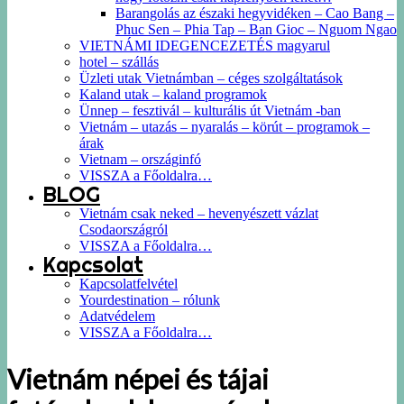
Barangolás az északi hegyvidéken – Cao Bang –
Phuc Sen – Phia Tap – Ban Gioc – Nguom Ngao
VIETNÁMI IDEGENCEZETÉS magyarul
hotel – szállás
Üzleti utak Vietnámban – céges szolgáltatások
Kaland utak – kaland programok
Ünnep – fesztivál – kulturális út Vietnám -ban
Vietnám – utazás – nyaralás – körút – programok –
árak
Vietnam – országinfó
VISSZA a Főoldalra…
BLOG
Vietnám csak neked – hevenyészett vázlat
Csodaországról
VISSZA a Főoldalra…
Kapcsolat
Kapcsolatfelvétel
Yourdestination – rólunk
Adatvédelem
VISSZA a Főoldalra…
Vietnám népei és tájai