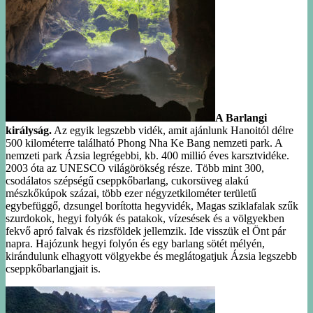
A Barlangi
királyság.
Az egyik legszebb vidék, amit ajánlunk Hanoitól délre
500 kilométerre található Phong Nha Ke Bang nemzeti park. A
nemzeti park Ázsia legrégebbi, kb. 400 millió éves karsztvidéke.
2003 óta az UNESCO világörökség része. Több mint 300,
csodálatos szépségű cseppkőbarlang, cukorsüveg alakú
mészkőkúpok százai, több ezer négyzetkilométer területű
egybefüggő, dzsungel borította hegyvidék, Magas sziklafalak szűk
szurdokok, hegyi folyók és patakok, vízesések és a völgyekben
fekvő apró falvak és rizsföldek jellemzik. Ide visszük el Önt pár
napra. Hajózunk hegyi folyón és egy barlang sötét mélyén,
kirándulunk elhagyott völgyekbe és meglátogatjuk Ázsia legszebb
cseppkőbarlangjait is.