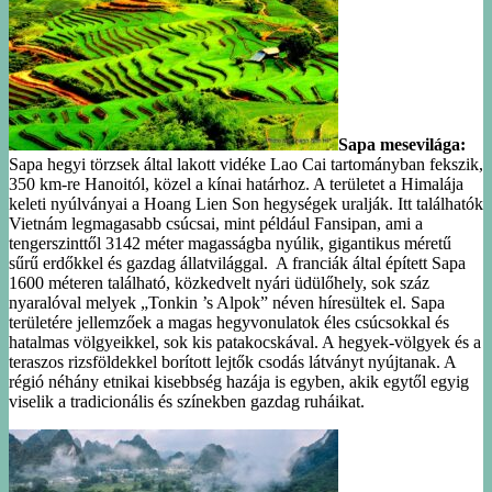
Sapa mesevilága:
Sapa hegyi törzsek által lakott vidéke Lao Cai tartományban fekszik,
350 km-re Hanoitól, közel a kínai határhoz. A területet a Himalája
keleti nyúlványai a Hoang Lien Son hegységek uralják. Itt találhatók
Vietnám legmagasabb csúcsai, mint például Fansipan, ami a
tengerszinttől 3142 méter magasságba nyúlik, gigantikus méretű
sűrű erdőkkel és gazdag állatvilággal. A franciák által épített Sapa
1600 méteren található, közkedvelt nyári üdülőhely, sok száz
nyaralóval melyek „Tonkin ’s Alpok” néven híresültek el. Sapa
területére jellemzőek a magas hegyvonulatok éles csúcsokkal és
hatalmas völgyeikkel, sok kis patakocskával. A hegyek-völgyek és a
teraszos rizsföldekkel borított lejtők csodás látványt nyújtanak. A
régió néhány etnikai kisebbség hazája is egyben, akik egytől egyig
viselik a tradicionális és színekben gazdag ruháikat.