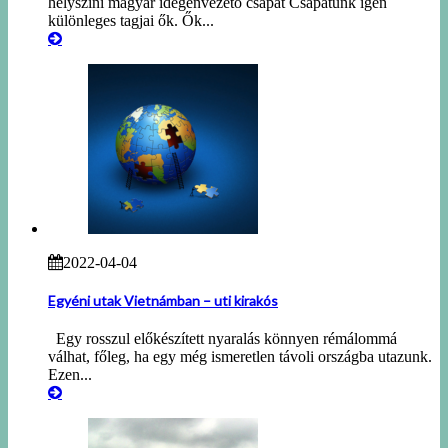
helyszíni magyar idegenvezető csapat Csapatunk igen
különleges tagjai ők. Ők...
2022-04-04
Egyéni utak Vietnámban – uti kirakós
Egy rosszul előkészített nyaralás könnyen rémálommá
válhat, főleg, ha egy még ismeretlen távoli országba utazunk.
Ezen...