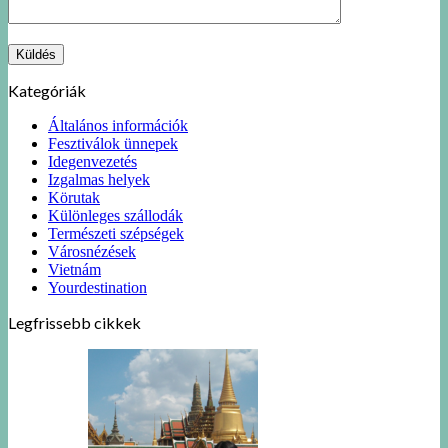
Kategóriák
Általános információk
Fesztiválok ünnepek
Idegenvezetés
Izgalmas helyek
Körutak
Különleges szállodák
Természeti szépségek
Városnézések
Vietnám
Yourdestination
Legfrissebb cikkek