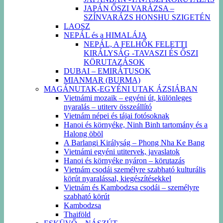
JAPÁN ŐSZI VARÁZSA –
SZÍNVARÁZS HONSHU SZIGETÉN
LAOSZ
NEPÁL és a HIMALÁJA
NEPÁL, A FELHŐK FELETTI
KIRÁLYSÁG -TAVASZI ÉS ŐSZI
KÖRUTAZÁSOK
DUBAI – EMIRÁTUSOK
MIANMAR (BURMA)
MAGÁNUTAK-EGYÉNI UTAK ÁZSIÁBAN
Vietnámi mozaik – egyéni út, különleges
nyaralás – utiterv összeállító
Vietnám népei és tájai fotósoknak
Hanoi és környéke, Ninh Binh tartomány és a
Halong öböl
A Barlangi Királyság – Phong Nha Ke Bang
Vietnámi egyéni utitervek, javaslatok
Hanoi és környéke nyáron – körutazás
Vietnám csodái személyre szabható kulturális
körút nyaralással, kiegészítésekkel
Vietnám és Kambodzsa csodái – személyre
szabható körút
Kambodzsa
Thaiföld