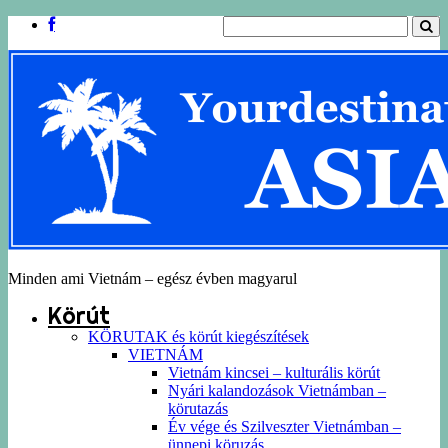
Minden ami Vietnám – egész évben magyarul
Körút
KÖRUTAK és körút kiegészítések
VIETNÁM
Vietnám kincsei – kulturális körút
Nyári kalandozások Vietnámban –
körutazás
Év vége és Szilveszter Vietnámban –
ünnepi köruzás