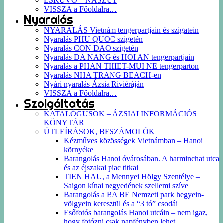
ESKÜVŐ – NÁSZÚT
VISSZA a Főoldalra…
Nyaralás
NYARALÁS Vietnám tengerpartjain és szigatein
Nyaralás PHU QUOC szigetén
Nyaralás CON DAO szigetén
Nyaralás DA NANG és HOI AN tengerpartjain
Nyaralás a PHAN THIET-MUI NE tengerparton
Nyaralás NHA TRANG BEACH-en
Nyári nyaralás Ázsia Riviéráján
VISSZA a Főoldalra…
Szolgáltatás
KATALÓGUSOK – ÁZSIAI INFORMÁCIÓS
KÖNYTÁR
ÚTLEÍRÁSOK, BESZÁMOLÓK
Kézműves közösségek Vietnámban – Hanoi
környéke
Barangolás Hanoi óvárosában. A harminchat utca
és az éjszakai piac titkai
TIEN HAU, a Mennyei Hölgy Szentélye –
Saigon kínai negyedének szellemi szíve
Barangolás a BA BE Nemzeti park hegyein-
völgyein keresztül és a “3 tó” csodái
Esőfotós barangolás Hanoi utcáin – nem igaz,
hogy fotózni csak napfényben lehet…