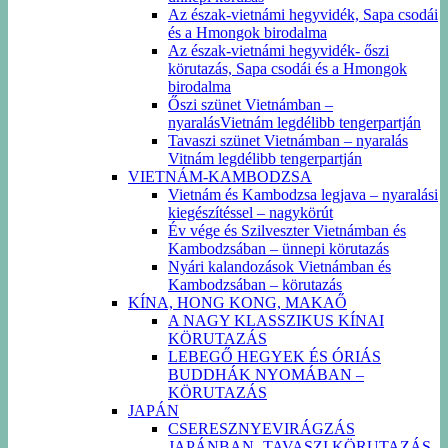
Az észak-vietnámi hegyvidék, Sapa csodái
és a Hmongok birodalma
Az észak-vietnámi hegyvidék- őszi
körutazás, Sapa csodái és a Hmongok
birodalma
Őszi szünet Vietnámban –
nyaralásVietnám legdélibb tengerpartján
Tavaszi szünet Vietnámban – nyaralás
Vitnám legdélibb tengerpartján
VIETNÁM-KAMBODZSA
Vietnám és Kambodzsa legjava – nyaralási
kiegészítéssel – nagykörút
Év vége és Szilveszter Vietnámban és
Kambodzsában – ünnepi körutazás
Nyári kalandozások Vietnámban és
Kambodzsában – körutazás
KÍNA, HONG KONG, MAKAŐ
A NAGY KLASSZIKUS KÍNAI
KÖRUTAZÁS
LEBEGŐ HEGYEK ÉS ÓRIÁS
BUDDHÁK NYOMÁBAN –
KÖRUTAZÁS
JAPÁN
CSERESZNYEVIRÁGZÁS
JAPÁNBAN -TAVASZI KÖRUTAZÁS