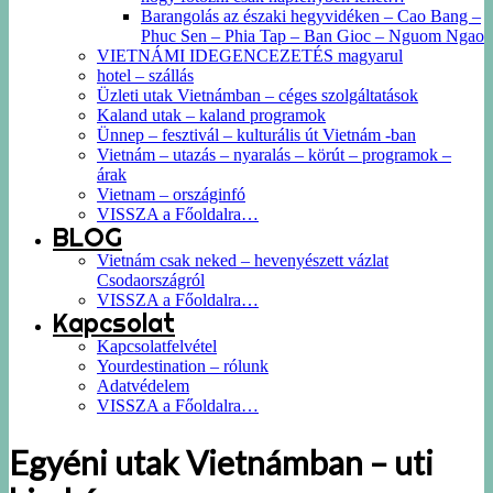
Barangolás az északi hegyvidéken – Cao Bang –
Phuc Sen – Phia Tap – Ban Gioc – Nguom Ngao
VIETNÁMI IDEGENCEZETÉS magyarul
hotel – szállás
Üzleti utak Vietnámban – céges szolgáltatások
Kaland utak – kaland programok
Ünnep – fesztivál – kulturális út Vietnám -ban
Vietnám – utazás – nyaralás – körút – programok –
árak
Vietnam – országinfó
VISSZA a Főoldalra…
BLOG
Vietnám csak neked – hevenyészett vázlat
Csodaországról
VISSZA a Főoldalra…
Kapcsolat
Kapcsolatfelvétel
Yourdestination – rólunk
Adatvédelem
VISSZA a Főoldalra…
Egyéni utak Vietnámban – uti