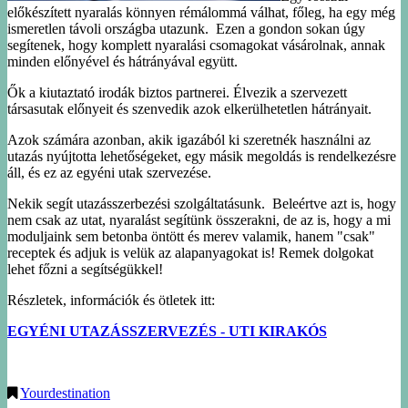
előkészített nyaralás könnyen rémálommá válhat, főleg, ha egy még
ismeretlen távoli országba utazunk. Ezen a gondon sokan úgy
segítenek, hogy komplett nyaralási csomagokat vásárolnak, annak
minden előnyével és hátrányával együtt.
Ők a kiutaztató irodák biztos partnerei. Élvezik a szervezett
társasutak előnyeit és szenvedik azok elkerülhetetlen hátrányait.
Azok számára azonban, akik igazából ki szeretnék használni az
utazás nyújtotta lehetőségeket, egy másik megoldás is rendelkezésre
áll, és ez az egyéni utak szervezése.
Nekik segít utazásszerbezési szolgáltatásunk. Beleértve azt is, hogy
nem csak az utat, nyaralást segítünk összerakni, de az is, hogy a mi
moduljaink sem betonba öntött és merev valamik, hanem "csak"
receptek és adjuk is velük az alapanyagokat is! Remek dolgokat
lehet főzni a segítségükkel!
Részletek, információk és ötletek itt:
EGYÉNI UTAZÁSSZERVEZÉS - UTI KIRAKÓS
Yourdestination