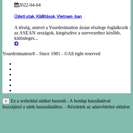
2022-04-04
Üzleti utak, Kiállítások, Vietnam -ban
A térség, amivel a Yourdestination ázsiai részlege foglalkozik :
az ASEAN országok, kiegészítve a szervezethez később,
különleges...
Yourdestination® - Since 1981 - ©All right reserved
KÖRUTAZÁSOK
EGYÉNI UTAK
NÁSZUTAK
NYARALÁS
IDEGENVEZETÉS
INFO-KÖNYVTÁR
Ez a weboldal sütiket használ - A honlap haszálatával
×
hozzájárul a sütik használatához. - Részletek az adatvédelmi oldalon