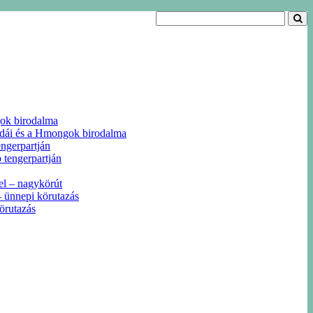
gok birodalma
odái és a Hmongok birodalma
ngerpartján
 tengerpartján
el – nagykörút
 ünnepi körutazás
örutazás