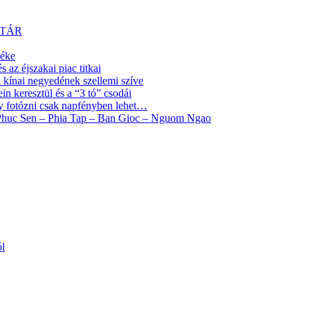
YTÁR
yéke
az éjszakai piac titkai
ínai negyedének szellemi szíve
 keresztül és a “3 tó” csodái
y fotózni csak napfényben lehet…
 Phuc Sen – Phia Tap – Ban Gioc – Nguom Ngao
ól