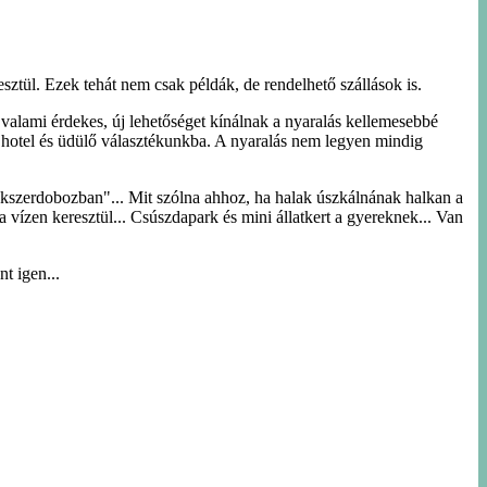
esztül. Ezek tehát nem csak példák, de rendelhető szállások is.
valami érdekes, új lehetőséget kínálnak a nyaralás kellemesebbé
zük hotel és üdülő választékunkba. A nyaralás nem legyen mindig
"ékszerdobozban"... Mit szólna ahhoz, ha halak úszkálnának halkan a
a vízen keresztül... Csúszdapark és mini állatkert a gyereknek... Van
t igen...