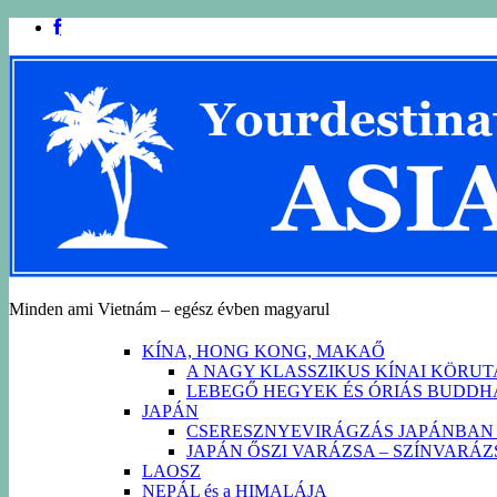
Minden ami Vietnám – egész évben magyarul
KÍNA, HONG KONG, MAKAŐ
A NAGY KLASSZIKUS KÍNAI KÖRU
LEBEGŐ HEGYEK ÉS ÓRIÁS BUDD
JAPÁN
CSERESZNYEVIRÁGZÁS JAPÁNBAN 
JAPÁN ŐSZI VARÁZSA – SZÍNVARÁ
LAOSZ
NEPÁL és a HIMALÁJA