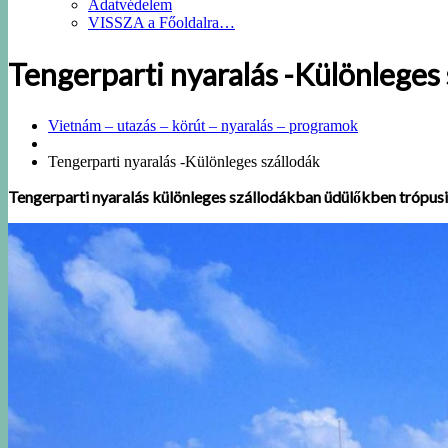
Adatvédelem
VISSZA a Főoldalra…
Tengerparti nyaralás -Különleges 
Vietnám – utazás – körút – nyaralás – programok
Tengerparti nyaralás -Különleges szállodák
Tengerparti nyaralás különleges szállodákban üdülőkben trópus