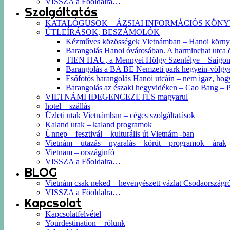
VISSZA a Főoldalra…
Szolgáltatás
KATALÓGUSOK – ÁZSIAI INFORMÁCIÓS KÖN
ÚTLEÍRÁSOK, BESZÁMOLÓK
Kézműves közösségek Vietnámban – Hanoi körn
Barangolás Hanoi óvárosában. A harminchat utca és 
TIEN HAU, a Mennyei Hölgy Szentélye – Saigon k
Barangolás a BA BE Nemzeti park hegyein-völgyein
Esőfotós barangolás Hanoi utcáin – nem igaz, hog
Barangolás az északi hegyvidéken – Cao Bang –
VIETNÁMI IDEGENCEZETÉS magyarul
hotel – szállás
Üzleti utak Vietnámban – céges szolgáltatások
Kaland utak – kaland programok
Ünnep – fesztivál – kulturális út Vietnám -ban
Vietnám – utazás – nyaralás – körút – programok – árak
Vietnam – országinfó
VISSZA a Főoldalra…
BLOG
Vietnám csak neked – hevenyészett vázlat Csodaországr
VISSZA a Főoldalra…
Kapcsolat
Kapcsolatfelvétel
Yourdestination – rólunk