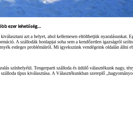
több ezer lehetőség…
iválasztani azt a helyet, ahol kellemesen eltölthetjük nyaralásunkat. 
máció. A szállodák honlapjai soha sem a kendőzetlen igazságról szólnak
örnyék estleges problémáiról. Mi igyekszünk vendégeink oldalán állni e
alás színhelyéül. Tengerparti szálloda és üdülő választékunk nagy, tény
 a szálloda típus kiválasztása. A Választékunkban szereplő „hagyomány