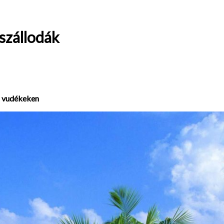
szállodák
i vudékeken