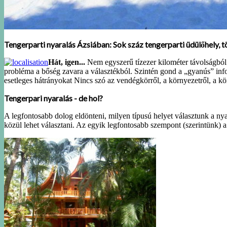
Tengerparti nyaralás Ázsiában: Sok száz tengerparti üdülőhely, 
Hát, igen...
Nem egyszerű tízezer kilométer távolságból k
probléma a bőség zavara a választékból. Szintén gond a „gyanús” infor
esetleges hátrányokat Nincs szó az vendégkörről, a környezetről, a k
Tengerpari nyaralás - de hol?
A legfontosabb dolog eldönteni, milyen típusú helyet választunk a nyar
közül lehet választani. Az egyik legfontosabb szempont (szerintünk)