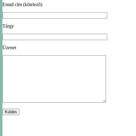
Email cím (kötelező)
Tárgy
Üzenet