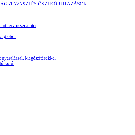
SÁG -TAVASZI ÉS ŐSZI KÖRUTAZÁSOK
utiterv összeállító
ong öböl
 nyaralással, kiegészítésekkel
tó körút