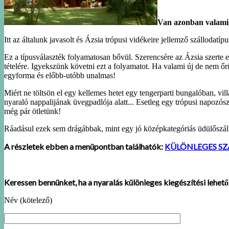
Van azonban valami,
Itt az általunk javasolt és Ázsia trópusi vidékeire jellemző szállodatí
Ez a típusválaszték folyamatosan bővül. Szerencsére az Ázsia szerte 
tételére. Igyekszünk követni ezt a folyamatot. Ha valami új de nem őrü
egyforma és előbb-utóbb unalmas!
Miért ne töltsön el egy kellemes hetet egy tengerparti bungalóban, v
nyaraló nappalijának üvegpadlója alatt... Esetleg egy trópusi napozósz
még pár ötletünk!
Ráadásul ezek sem drágábbak, mint egy jó középkategóriás üdülőszállo
A részletek ebben a menüpontban találhatók:
KÜLÖNLEGES S
Keressen bennünket, ha a nyaralás különleges kiegészítési lehet
Név (kötelező)