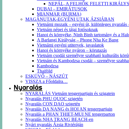
NEPÁL, A FELHŐK FELETTI KIRÁLY
DUBAI – EMIRÁTUSOK
MIANMAR (BURMA)
MAGÁNUTAK-EGYÉNI UTAK ÁZSIÁBAN
Vietnámi mozaik – egyéni út, különleges nyaralás – 
Vietnám népei és tájai fotósoknak
Hanoi és környéke, Ninh Binh tartomány és a Hal
A Barlangi Királyság – Phong Nha Ke Bang
Vietnámi egyéni utitervek, javaslatok
Hanoi és környéke nyáron – körutazás
Vietnám csodái személyre szabható kulturális körút
Vietnám és Kambodzsa csodái – személyre szabha
Kambodzsa
Thaiföld
ESKÜVŐ – NÁSZÚT
VISSZA a Főoldalra…
Nyaralás
NYARALÁS Vietnám tengerpartjain és szigatein
Nyaralás PHU QUOC szigetén
Nyaralás CON DAO szigetén
Nyaralás DA NANG és HOI AN tengerpartjain
Nyaralás a PHAN THIET-MUI NE tengerparton
Nyaralás NHA TRANG BEACH-en
Nyári nyaralás Ázsia Riviéráján