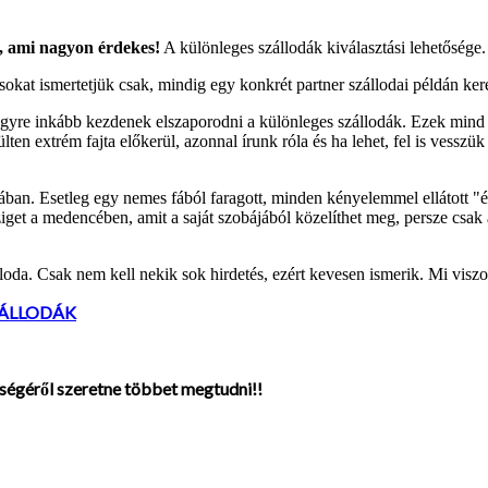
 ami nagyon érdekes!
A különleges szállodák kiválasztási lehetősége.
pusokat ismertetjük csak, mindig egy konkrét partner szállodai példán ker
egyre inkább kezdenek elszaporodni a különleges szállodák. Ezek mind 
lten extrém fajta előkerül, azonnal írunk róla és ha lehet, fel is vess
illában. Esetleg egy nemes fából faragott, minden kényelemmel ellátott 
iget a medencében, amit a saját szobájából közelíthet meg, persze csak 
da. Csak nem kell nekik sok hirdetés, ezért kevesen ismerik. Mi viszon
ZÁLLODÁK
őségéről szeretne többet megtudni!
!