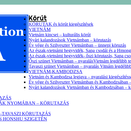
Körút
KÖRUTAK és körút kiegészítések
VIETNÁM
Vietnám kincsei – kulturális körút
Nyári kalandozások Vietnámban – körutazás
Év vége és Szilveszter Vietnámban – ünnepi köruzás
Az észak-vietnámi hegyvidék, Sapa csodái és a Hmon
Az észak-vietnámi hegyvidék- őszi körutazás, Sapa cs
Őszi szünet Vietnámban – nyaralásVietnám legdélibb te
Tavaszi szünet Vietnámban – nyaralás Vitnám legdélibb
VIETNÁM-KAMBODZSA
Vietnám és Kambodzsa legjava – nyaralási kiegészítéss
Év vége és Szilveszter Vietnámban és Kambodzsában –
Nyári kalandozások Vietnámban és Kambodzsában – k
TAZÁS
HÁK NYOMÁBAN – KÖRUTAZÁS
-TAVASZI KÖRUTAZÁS
ZS HONSHU SZIGETÉN