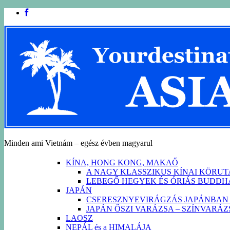
Minden ami Vietnám – egész évben magyarul
KÍNA, HONG KONG, MAKAŐ
A NAGY KLASSZIKUS KÍNAI KÖRU
LEBEGŐ HEGYEK ÉS ÓRIÁS BUDD
JAPÁN
CSERESZNYEVIRÁGZÁS JAPÁNBAN 
JAPÁN ŐSZI VARÁZSA – SZÍNVARÁ
LAOSZ
NEPÁL és a HIMALÁJA