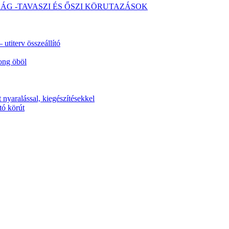
SÁG -TAVASZI ÉS ŐSZI KÖRUTAZÁSOK
utiterv összeállító
ong öböl
 nyaralással, kiegészítésekkel
tó körút