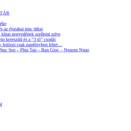
YTÁR
yéke
az éjszakai piac titkai
ínai negyedének szellemi szíve
 keresztül és a “3 tó” csodái
y fotózni csak napfényben lehet…
 Phuc Sen – Phia Tap – Ban Gioc – Nguom Ngao
ól