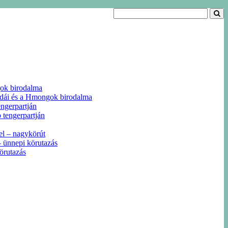
gok birodalma
odái és a Hmongok birodalma
ngerpartján
 tengerpartján
el – nagykörút
 ünnepi körutazás
örutazás