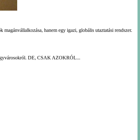
ők magánvállalkozása, hanem egy igazi, globális utaztatási rendszer.
ató nagyvárosokról. DE, CSAK AZOKRÓL...