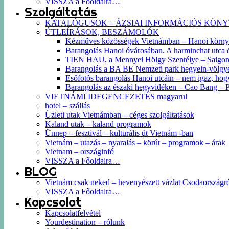
VISSZA a Főoldalra…
Szolgáltatás
KATALÓGUSOK – ÁZSIAI INFORMÁCIÓS KÖN
ÚTLEÍRÁSOK, BESZÁMOLÓK
Kézműves közösségek Vietnámban – Hanoi körn
Barangolás Hanoi óvárosában. A harminchat utca és 
TIEN HAU, a Mennyei Hölgy Szentélye – Saigon k
Barangolás a BA BE Nemzeti park hegyein-völgyein
Esőfotós barangolás Hanoi utcáin – nem igaz, hog
Barangolás az északi hegyvidéken – Cao Bang –
VIETNÁMI IDEGENCEZETÉS magyarul
hotel – szállás
Üzleti utak Vietnámban – céges szolgáltatások
Kaland utak – kaland programok
Ünnep – fesztivál – kulturális út Vietnám -ban
Vietnám – utazás – nyaralás – körút – programok – árak
Vietnam – országinfó
VISSZA a Főoldalra…
BLOG
Vietnám csak neked – hevenyészett vázlat Csodaországr
VISSZA a Főoldalra…
Kapcsolat
Kapcsolatfelvétel
Yourdestination – rólunk