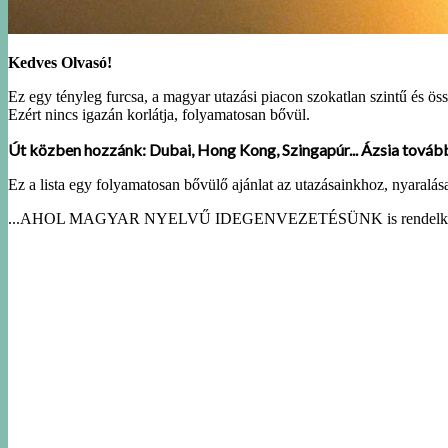
Kedves Olvasó!
Ez egy tényleg furcsa, a magyar utazási piacon szokatlan szintű és öss
Ezért nincs igazán korlátja, folyamatosan bővül.
Út közben hozzánk: Dubai, Hong Kong, Szingapúr... Ázsia továb
Ez a lista egy folyamatosan bővülő ajánlat az utazásainkhoz, nyar
...AHOL MAGYAR NYELVŰ IDEGENVEZETÉSÜNK is rendelkezésér