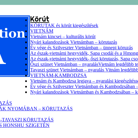
Körút
KÖRUTAK és körút kiegészítések
VIETNÁM
Vietnám kincsei – kulturális körút
Nyári kalandozások Vietnámban – körutazás
Év vége és Szilveszter Vietnámban – ünnepi köruzás
Az észak-vietnámi hegyvidék, Sapa csodái és a Hmon
Az észak-vietnámi hegyvidék- őszi körutazás, Sapa cs
Őszi szünet Vietnámban – nyaralásVietnám legdélibb te
Tavaszi szünet Vietnámban – nyaralás Vitnám legdélibb
VIETNÁM-KAMBODZSA
Vietnám és Kambodzsa legjava – nyaralási kiegészítéss
Év vége és Szilveszter Vietnámban és Kambodzsában –
Nyári kalandozások Vietnámban és Kambodzsában – k
TAZÁS
HÁK NYOMÁBAN – KÖRUTAZÁS
-TAVASZI KÖRUTAZÁS
ZS HONSHU SZIGETÉN