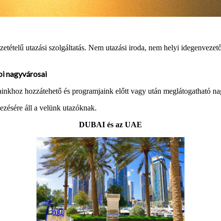
zetételű utazási szolgáltatás. Nem utazási iroda, nem helyi idegenvezet
bi nagyvárosai
alásainkhoz hozzátehető és programjaink előtt vagy után meglátogath
e áll a velünk utazóknak.
DUBAI és az UAE