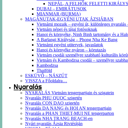
NEPÁL, A FELHŐK FELETTI KIRÁLY
DUBAI – EMIRÁTUSOK
MIANMAR (BURMA)
MAGÁNUTAK-EGYÉNI UTAK ÁZSIÁBAN
Vietnámi mozaik – egyéni út, különleges nyaralás – 
Vietnám népei és tájai fotósoknak
Hanoi és környéke, Ninh Binh tartomány és a Hal
A Barlangi Királyság – Phong Nha Ke Bang
Vietnámi egyéni utitervek, javaslatok
Hanoi és környéke nyáron – körutazás
Vietnám csodái személyre szabható kulturális körút
Vietnám és Kambodzsa csodái – személyre szabha
Kambodzsa
Thaiföld
ESKÜVŐ – NÁSZÚT
VISSZA a Főoldalra…
Nyaralás
NYARALÁS Vietnám tengerpartjain és szigatein
Nyaralás PHU QUOC szigetén
Nyaralás CON DAO szigetén
Nyaralás DA NANG és HOI AN tengerpartjain
Nyaralás a PHAN THIET-MUI NE tengerparton
Nyaralás NHA TRANG BEACH-en
Nyári nyaralás Ázsia Riviéráján