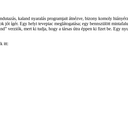
andutazás, kaland nyaralás programjait átnézve, bizony komoly hiányérz
ok jót ígér. Egy helyi tevepiac meglátogatása; egy bennszülött mintafa
” verziók, mert ki tudja, hogy a társas útra éppen ki fizet be. Egy ny
 itt: