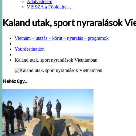
Adatvédelem
VISSZA a Főoldalra…
Kaland utak, sport nyraralások V
Vietnám – utazás – körút – nyaralás – programok
Yourdestination
Kaland utak, sport nyraralások Vietnamban
Nehéz ügy...