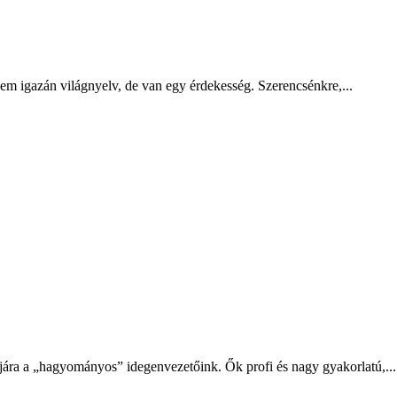
m igazán világnyelv, de van egy érdekesség. Szerencsénkre,...
jára a „hagyományos” idegenvezetőink. Ők profi és nagy gyakorlatú,...