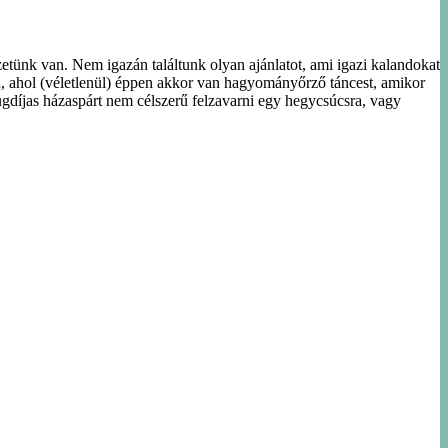
etünk van. Nem igazán találtunk olyan ajánlatot, ami igazi kalandokat
lu, ahol (véletlenül) éppen akkor van hagyományőrző táncest, amikor
ugdíjas házaspárt nem célszerű felzavarni egy hegycsúcsra, vagy