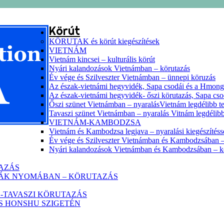
Körút
KÖRUTAK és körút kiegészítések
VIETNÁM
Vietnám kincsei – kulturális körút
Nyári kalandozások Vietnámban – körutazás
Év vége és Szilveszter Vietnámban – ünnepi köruzás
Az észak-vietnámi hegyvidék, Sapa csodái és a Hmon
Az észak-vietnámi hegyvidék- őszi körutazás, Sapa cs
Őszi szünet Vietnámban – nyaralásVietnám legdélibb te
Tavaszi szünet Vietnámban – nyaralás Vitnám legdélibb
VIETNÁM-KAMBODZSA
Vietnám és Kambodzsa legjava – nyaralási kiegészítéss
Év vége és Szilveszter Vietnámban és Kambodzsában –
Nyári kalandozások Vietnámban és Kambodzsában – k
TAZÁS
HÁK NYOMÁBAN – KÖRUTAZÁS
-TAVASZI KÖRUTAZÁS
ZS HONSHU SZIGETÉN