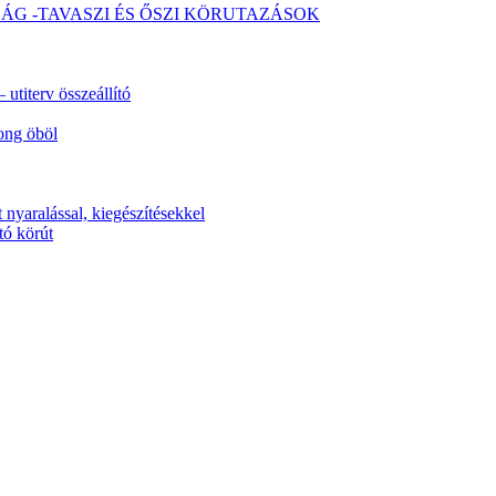
SÁG -TAVASZI ÉS ŐSZI KÖRUTAZÁSOK
utiterv összeállító
ong öböl
 nyaralással, kiegészítésekkel
tó körút