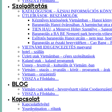
VISSZA a Főoldalra…
Szolgáltatás
KATALÓGUSOK – ÁZSIAI INFORMÁCIÓS KÖN
ÚTLEÍRÁSOK, BESZÁMOLÓK
Kézműves közösségek Vietnámban – Hanoi körn
Barangolás Hanoi óvárosában. A harminchat utca és 
TIEN HAU, a Mennyei Hölgy Szentélye – Saigon k
Barangolás a BA BE Nemzeti park hegyein-völgyein
Esőfotós barangolás Hanoi utcáin – nem igaz, hog
Barangolás az északi hegyvidéken – Cao Bang –
VIETNÁMI IDEGENCEZETÉS magyarul
hotel – szállás
Üzleti utak Vietnámban – céges szolgáltatások
Kaland utak – kaland programok
Ünnep – fesztivál – kulturális út Vietnám -ban
Vietnám – utazás – nyaralás – körút – programok – árak
Vietnam – országinfó
VISSZA a Főoldalra…
BLOG
Vietnám csak neked – hevenyészett vázlat Csodaországr
VISSZA a Főoldalra…
Kapcsolat
Kapcsolatfelvétel
Yourdestination – rólunk