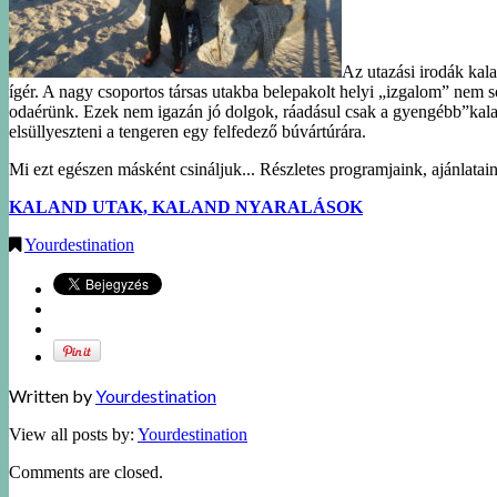
Az utazási irodák kal
ígér. A nagy csoportos társas utakba belepakolt helyi „izgalom” nem s
odaérünk. Ezek nem igazán jó dolgok, ráadásul csak a gyengébb”kaland
elsüllyeszteni a tengeren egy felfedező búvártúrára.
Mi ezt egészen másként csináljuk... Részletes programjaink, ajánlataink
KALAND UTAK, KALAND NYARALÁSOK
Yourdestination
Written by
Yourdestination
View all posts by:
Yourdestination
Comments are closed.