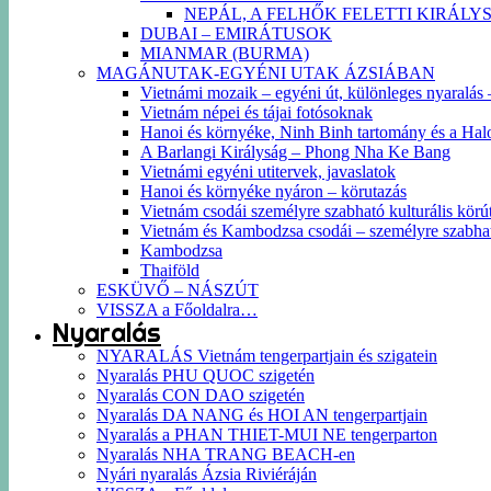
NEPÁL, A FELHŐK FELETTI KIRÁLY
DUBAI – EMIRÁTUSOK
MIANMAR (BURMA)
MAGÁNUTAK-EGYÉNI UTAK ÁZSIÁBAN
Vietnámi mozaik – egyéni út, különleges nyaralás – 
Vietnám népei és tájai fotósoknak
Hanoi és környéke, Ninh Binh tartomány és a Hal
A Barlangi Királyság – Phong Nha Ke Bang
Vietnámi egyéni utitervek, javaslatok
Hanoi és környéke nyáron – körutazás
Vietnám csodái személyre szabható kulturális körút
Vietnám és Kambodzsa csodái – személyre szabha
Kambodzsa
Thaiföld
ESKÜVŐ – NÁSZÚT
VISSZA a Főoldalra…
Nyaralás
NYARALÁS Vietnám tengerpartjain és szigatein
Nyaralás PHU QUOC szigetén
Nyaralás CON DAO szigetén
Nyaralás DA NANG és HOI AN tengerpartjain
Nyaralás a PHAN THIET-MUI NE tengerparton
Nyaralás NHA TRANG BEACH-en
Nyári nyaralás Ázsia Riviéráján