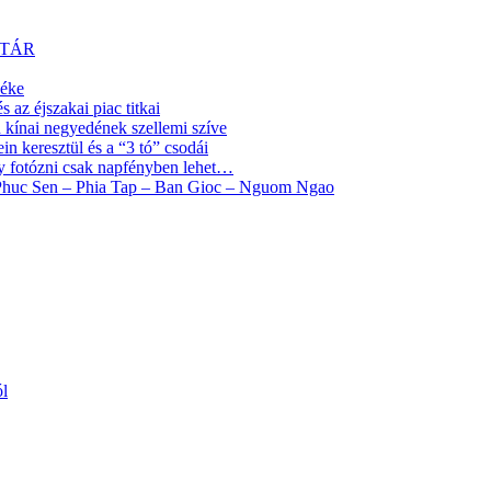
YTÁR
yéke
az éjszakai piac titkai
ínai negyedének szellemi szíve
 keresztül és a “3 tó” csodái
y fotózni csak napfényben lehet…
 Phuc Sen – Phia Tap – Ban Gioc – Nguom Ngao
ól