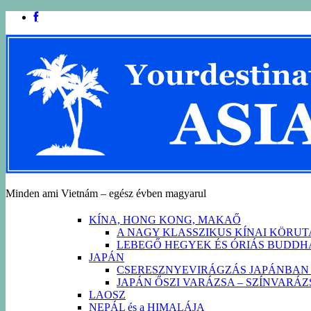
Minden ami Vietnám – egész évben magyarul
KÍNA, HONG KONG, MAKAŐ
A NAGY KLASSZIKUS KÍNAI KÖRU
LEBEGŐ HEGYEK ÉS ÓRIÁS BUDD
JAPÁN
CSERESZNYEVIRÁGZÁS JAPÁNBAN 
JAPÁN ŐSZI VARÁZSA – SZÍNVARÁ
LAOSZ
NEPÁL és a HIMALÁJA