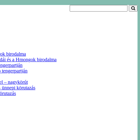
gok birodalma
odái és a Hmongok birodalma
ngerpartján
 tengerpartján
el – nagykörút
 ünnepi körutazás
örutazás